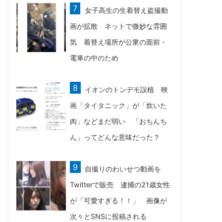
女子高生の生着替え盗撮動
画が拡散 ネットで微妙な雰囲
気 着替え場所が公衆の面前・
電車の中のため
イオンのトンデモ誤植 映
画「タイタニック」が「炊いた
肉」などまだ弱い 「おちんち
ん」ってどんな意味だった？
自撮りのわいせつ動画を
Twitterで販売 逮捕の21歳女性
が「可愛すぎる！！」 画像が
次々とSNSに投稿される