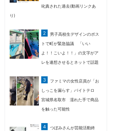
叱責された過去(動画リンクあ
り)
男子高校生デザインのポス
トで町が緊急協議 「いい
よ！！こいよ！！」の文字がア
レを連想させるとネットで話題
ファミマの女性店員が「お
しっこを漏らす」バイトテロ
宮城県名取市 濡れた手で商品
を触った可能性
つぼみさんが芸能活動終