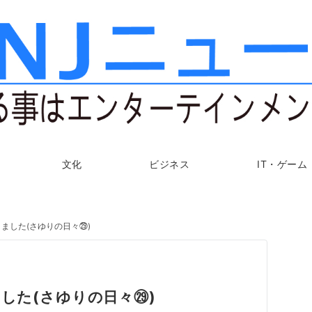
文化
ビジネス
IT・ゲーム
りました(さゆりの日々㉙)
ました(さゆりの日々㉙)