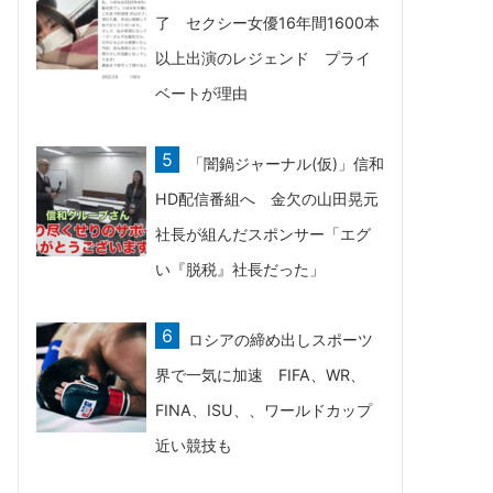
了 セクシー女優16年間1600本
以上出演のレジェンド プライ
ベートが理由
「闇鍋ジャーナル(仮)」信和
HD配信番組へ 金欠の山田晃元
社長が組んだスポンサー「エグ
い『脱税』社長だった」
ロシアの締め出しスポーツ
界で一気に加速 FIFA、WR、
FINA、ISU、、ワールドカップ
近い競技も