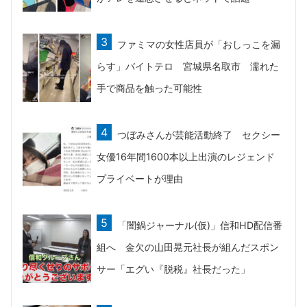
ファミマの女性店員が「おしっこを漏
らす」バイトテロ 宮城県名取市 濡れた
手で商品を触った可能性
つぼみさんが芸能活動終了 セクシー
女優16年間1600本以上出演のレジェンド
プライベートが理由
「闇鍋ジャーナル(仮)」信和HD配信番
組へ 金欠の山田晃元社長が組んだスポン
サー「エグい『脱税』社長だった」