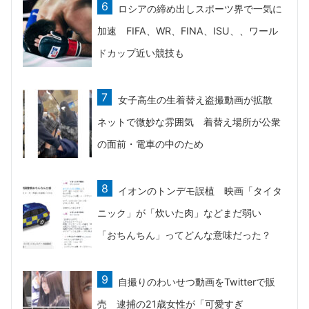
ロシアの締め出しスポーツ界で一気に
加速 FIFA、WR、FINA、ISU、、ワール
ドカップ近い競技も
女子高生の生着替え盗撮動画が拡散
ネットで微妙な雰囲気 着替え場所が公衆
の面前・電車の中のため
イオンのトンデモ誤植 映画「タイタ
ニック」が「炊いた肉」などまだ弱い
「おちんちん」ってどんな意味だった？
自撮りのわいせつ動画をTwitterで販
売 逮捕の21歳女性が「可愛すぎ