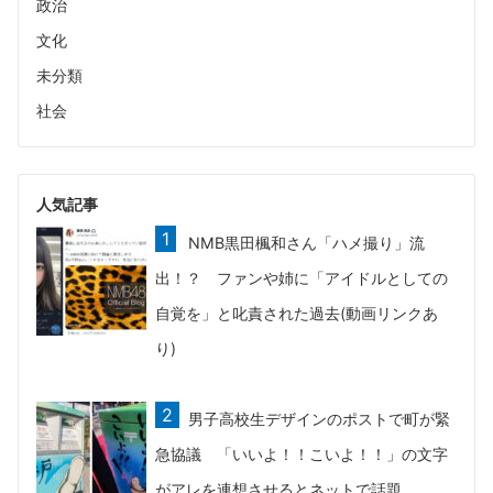
政治
文化
未分類
社会
人気記事
NMB黒田楓和さん「ハメ撮り」流
出！？ ファンや姉に「アイドルとしての
自覚を」と叱責された過去(動画リンクあ
り)
男子高校生デザインのポストで町が緊
急協議 「いいよ！！こいよ！！」の文字
がアレを連想させるとネットで話題