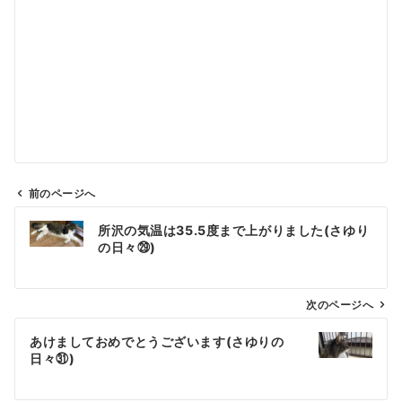
前のページへ
投
所沢の気温は35.5度まで上がりました(さゆり
稿
の日々㉙)
ナ
ビ
ゲ
次のページへ
ー
あけましておめでとうございます(さゆりの
シ
日々㉛)
ョ
ン