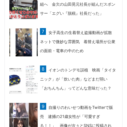
組へ 金欠の山田晃元社長が組んだスポン
サー「エグい『脱税』社長だった」
女子高生の生着替え盗撮動画が拡散
ネットで微妙な雰囲気 着替え場所が公衆
の面前・電車の中のため
イオンのトンデモ誤植 映画「タイタ
ニック」が「炊いた肉」などまだ弱い
「おちんちん」ってどんな意味だった？
自撮りのわいせつ動画をTwitterで販
売 逮捕の21歳女性が「可愛すぎ
る！！」 画像が次々とSNSに投稿され