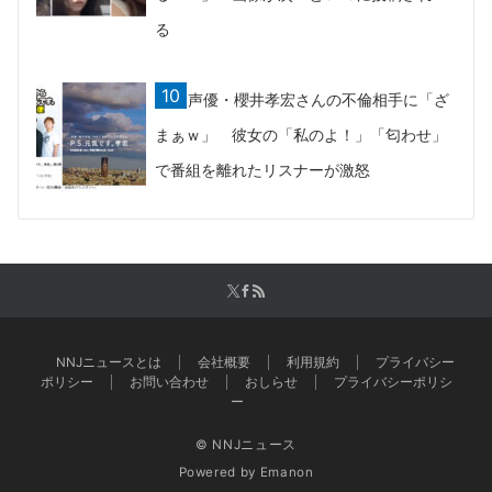
る
声優・櫻井孝宏さんの不倫相手に「ざ
まぁｗ」 彼女の「私のよ！」「匂わせ」
で番組を離れたリスナーが激怒
NNJニュースとは
会社概要
利用規約
プライバシー
ポリシー
お問い合わせ
おしらせ
プライバシーポリシ
ー
© NNJニュース
Powered by
Emanon