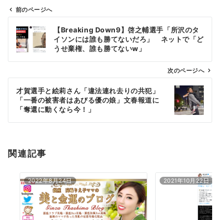
前のページへ
投
【Breaking Down9】啓之輔選手「所沢のタ
稿
イソンには誰も勝てないだろ」 ネットで「ど
ナ
うせ棄権、誰も勝てないw」
ビ
ゲ
次のページへ
ー
才賀選手と絵莉さん「違法連れ去りの共犯」
シ
「一番の被害者はあびる優の娘」文春報道に
ョ
「奪還に動くなら今！」
ン
関連記事
2022年8月24日
2021年10月22日