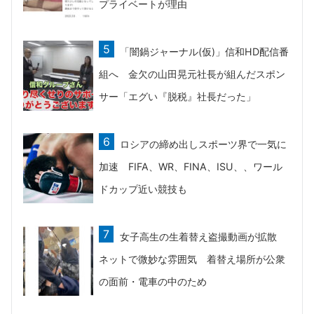
プライベートが理由
「闇鍋ジャーナル(仮)」信和HD配信番
組へ 金欠の山田晃元社長が組んだスポン
サー「エグい『脱税』社長だった」
ロシアの締め出しスポーツ界で一気に
加速 FIFA、WR、FINA、ISU、、ワール
ドカップ近い競技も
女子高生の生着替え盗撮動画が拡散
ネットで微妙な雰囲気 着替え場所が公衆
の面前・電車の中のため