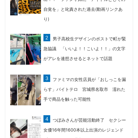
自覚を」と叱責された過去(動画リンクあ
り)
男子高校生デザインのポストで町が緊
急協議 「いいよ！！こいよ！！」の文字
がアレを連想させるとネットで話題
ファミマの女性店員が「おしっこを漏
らす」バイトテロ 宮城県名取市 濡れた
手で商品を触った可能性
つぼみさんが芸能活動終了 セクシー
女優16年間1600本以上出演のレジェンド