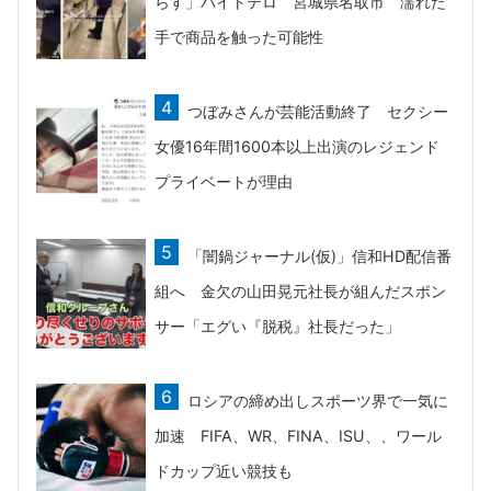
らす」バイトテロ 宮城県名取市 濡れた
手で商品を触った可能性
つぼみさんが芸能活動終了 セクシー
女優16年間1600本以上出演のレジェンド
プライベートが理由
「闇鍋ジャーナル(仮)」信和HD配信番
組へ 金欠の山田晃元社長が組んだスポン
サー「エグい『脱税』社長だった」
ロシアの締め出しスポーツ界で一気に
加速 FIFA、WR、FINA、ISU、、ワール
ドカップ近い競技も