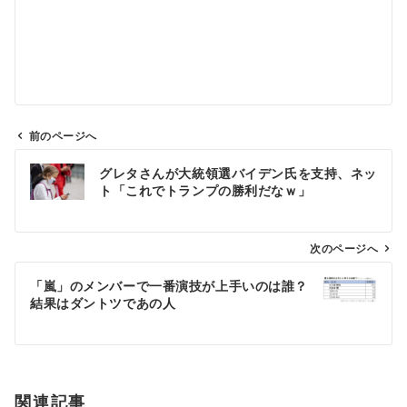
前のページへ
投
グレタさんが大統領選バイデン氏を支持、ネッ
稿
ト「これでトランプの勝利だなｗ」
ナ
ビ
ゲ
次のページへ
ー
「嵐」のメンバーで一番演技が上手いのは誰？
シ
結果はダントツであの人
ョ
ン
関連記事