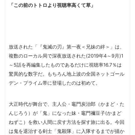
「この前のトトロより視聴率高くて草」
放送された「『鬼滅の刃』第一夜＜兄妹の絆＞」は、
複数のローカル局で深夜放送された(2019年4～9月)1
～5話を再編集したものであるだけに視聴率16.7％は
驚異的な数字だ。もちろん地上波の全国ネットゴール
デン・プライム帯に登場したのは初めて。
大正時代が舞台で、主人公・竈門炭治郎（かまど・た
んじろう）が「鬼」になった妹・竈門禰󠄀豆子(かまど
ねずこ）を救い人間に戻す方法を探す旅に出る。今回
は鬼を退治する剣士「鬼殺隊」に入隊するまでが描か