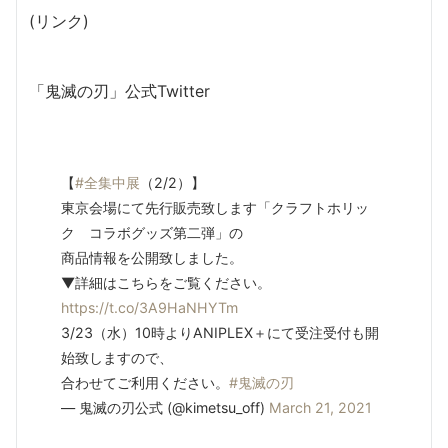
(リンク)
「鬼滅の刃」公式Twitter
【
#全集中展
（2/2）】
東京会場にて先行販売致します「クラフトホリッ
ク コラボグッズ第二弾」の
商品情報を公開致しました。
▼詳細はこちらをご覧ください。
https://t.co/3A9HaNHYTm
3/23（水）10時よりANIPLEX＋にて受注受付も開
始致しますので、
合わせてご利用ください。
#鬼滅の刃
— 鬼滅の刃公式 (@kimetsu_off)
March 21, 2021