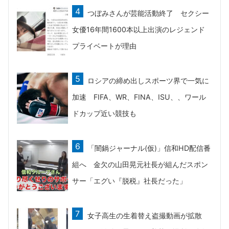
つぼみさんが芸能活動終了 セクシー
女優16年間1600本以上出演のレジェンド
プライベートが理由
ロシアの締め出しスポーツ界で一気に
加速 FIFA、WR、FINA、ISU、、ワール
ドカップ近い競技も
「闇鍋ジャーナル(仮)」信和HD配信番
組へ 金欠の山田晃元社長が組んだスポン
サー「エグい『脱税』社長だった」
女子高生の生着替え盗撮動画が拡散