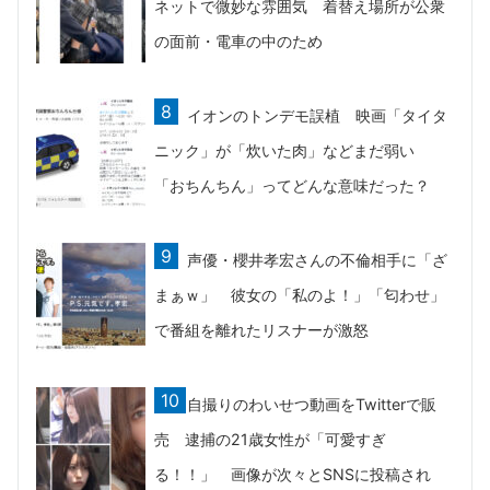
ネットで微妙な雰囲気 着替え場所が公衆
の面前・電車の中のため
イオンのトンデモ誤植 映画「タイタ
ニック」が「炊いた肉」などまだ弱い
「おちんちん」ってどんな意味だった？
声優・櫻井孝宏さんの不倫相手に「ざ
まぁｗ」 彼女の「私のよ！」「匂わせ」
で番組を離れたリスナーが激怒
自撮りのわいせつ動画をTwitterで販
売 逮捕の21歳女性が「可愛すぎ
る！！」 画像が次々とSNSに投稿され