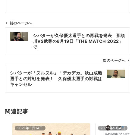
前のページへ
投
シバターが久保優太選手との再戦を発表 那須
稿
川VS武尊の6月19日「THE MATCH 2022」
ナ
で
ビ
ゲ
次のページへ
ー
シバターが「ヌルヌル」「デカデカ」秋山成勲
シ
選手との対戦を発表！ 久保優太選手の対戦は
ョ
キャンセル
ン
関連記事
2021年3月14日
2022年5月4日