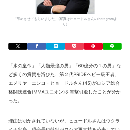
「辞めさせてもらいました」(写真はヒョードルさんのInstagramよ
り)
「氷の皇帝」「人類最強の男」「60億分の１の男」な
ど多くの賞賛を浴びた、第２代PRIDEヘビー級王者、
エメリヤーエンコ・ヒョードルさん(45)がロシア総合
格闘技連合(MMAユニオン)を電撃引退したことが分か
った。
理由は明かされていないが、ヒュードルさんはウクラ
イナ出身。現会長や幹部がロシア軍支持を公表してい