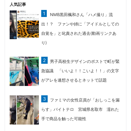
人気記事
NMB黒田楓和さん「ハメ撮り」流
出！？ ファンや姉に「アイドルとしての
自覚を」と叱責された過去(動画リンクあ
り)
男子高校生デザインのポストで町が緊
急協議 「いいよ！！こいよ！！」の文字
がアレを連想させるとネットで話題
ファミマの女性店員が「おしっこを漏
らす」バイトテロ 宮城県名取市 濡れた
手で商品を触った可能性