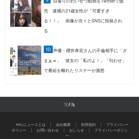
自撮りのわいせつ動画をTwitterで販
売 逮捕の21歳女性が「可愛すぎ
る！！」 画像が次々とSNSに投稿され
る
声優・櫻井孝宏さんの不倫相手に「ざ
まぁｗ」 彼女の「私のよ！」「匂わせ」
で番組を離れたリスナーが激怒
NNJニュースとは
会社概要
利用規約
プライバシー
ポリシー
お問い合わせ
おしらせ
プライバシーポリシ
ー