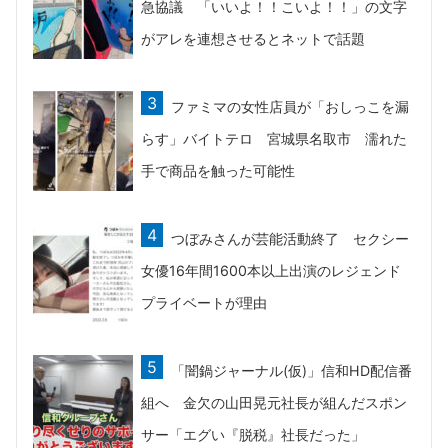
急協議 「いいよ！！こいよ！！」の文字
がアレを連想させるとネットで話題
ファミマの女性店員が「おしっこを漏
らす」バイトテロ 宮城県名取市 濡れた
手で商品を触った可能性
つぼみさんが芸能活動終了 セクシー
女優16年間1600本以上出演のレジェンド
プライベートが理由
「闇鍋ジャーナル(仮)」信和HD配信番
組へ 金欠の山田晃元社長が組んだスポン
サー「エグい『脱税』社長だった」