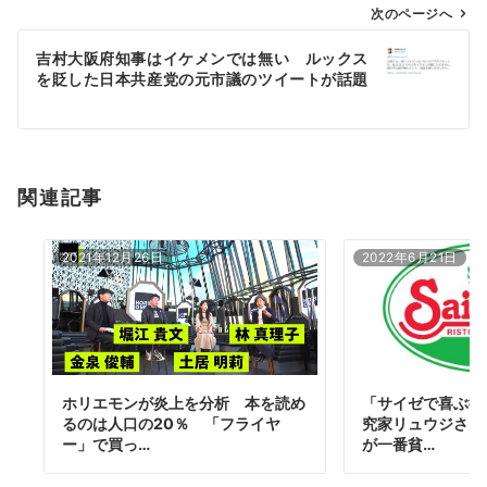
ゲ
次のページへ
ー
吉村大阪府知事はイケメンでは無い ルックス
シ
を貶した日本共産党の元市議のツイートが話題
ョ
ン
関連記事
2021年12月26日
2022年6月21日
「サイゼで喜ぶ彼
ホリエモンが炎上を分析 本を読め
究家リュウジさん
るのは人口の20％ 「フライヤ
が一番貧…
ー」で買っ…