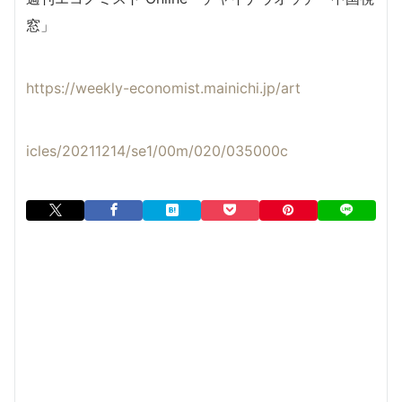
窓」
https://weekly-economist.mainichi.jp/art
icles/20211214/se1/00m/020/035000c