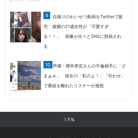
自撮りのわいせつ動画をTwitterで販
売 逮捕の21歳女性が「可愛すぎ
る！！」 画像が次々とSNSに投稿され
る
声優・櫻井孝宏さんの不倫相手に「ざ
まぁｗ」 彼女の「私のよ！」「匂わせ」
で番組を離れたリスナーが激怒