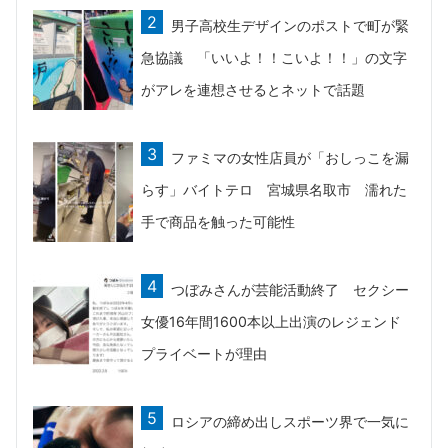
男子高校生デザインのポストで町が緊
急協議 「いいよ！！こいよ！！」の文字
がアレを連想させるとネットで話題
ファミマの女性店員が「おしっこを漏
らす」バイトテロ 宮城県名取市 濡れた
手で商品を触った可能性
つぼみさんが芸能活動終了 セクシー
女優16年間1600本以上出演のレジェンド
プライベートが理由
ロシアの締め出しスポーツ界で一気に