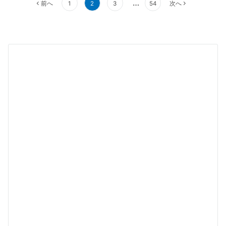
投
…
前へ
1
2
3
54
次へ
稿
ナ
ビ
ゲ
ー
シ
ョ
ン