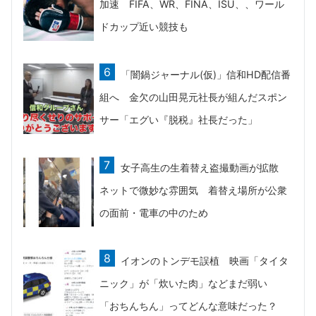
加速 FIFA、WR、FINA、ISU、、ワール
ドカップ近い競技も
「闇鍋ジャーナル(仮)」信和HD配信番
組へ 金欠の山田晃元社長が組んだスポン
サー「エグい『脱税』社長だった」
女子高生の生着替え盗撮動画が拡散
ネットで微妙な雰囲気 着替え場所が公衆
の面前・電車の中のため
イオンのトンデモ誤植 映画「タイタ
ニック」が「炊いた肉」などまだ弱い
「おちんちん」ってどんな意味だった？