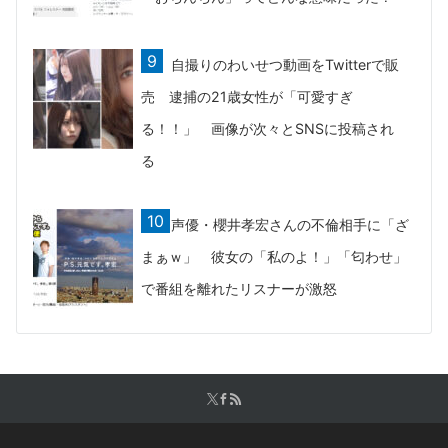
自撮りのわいせつ動画をTwitterで販
売 逮捕の21歳女性が「可愛すぎ
る！！」 画像が次々とSNSに投稿され
る
声優・櫻井孝宏さんの不倫相手に「ざ
まぁｗ」 彼女の「私のよ！」「匂わせ」
で番組を離れたリスナーが激怒