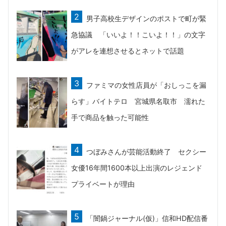
男子高校生デザインのポストで町が緊
急協議 「いいよ！！こいよ！！」の文字
がアレを連想させるとネットで話題
ファミマの女性店員が「おしっこを漏
らす」バイトテロ 宮城県名取市 濡れた
手で商品を触った可能性
つぼみさんが芸能活動終了 セクシー
女優16年間1600本以上出演のレジェンド
プライベートが理由
「闇鍋ジャーナル(仮)」信和HD配信番