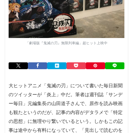
「劇場版『鬼滅の刃』無限列車編」超ヒット上映中
大ヒットアニメ「鬼滅の刃」について書いた毎日新聞
のツイッターが「炎上」中だ。筆者は週刊誌「サンデ
ー毎日」元編集長の山田道子さんで、原作を読み映画
も観たというのだが、記事の内容がデタラメで「特定
の思想」に無理やり繋いでいるという。しかもこの記
事は途中から有料になっていて、「見出しで読むのを