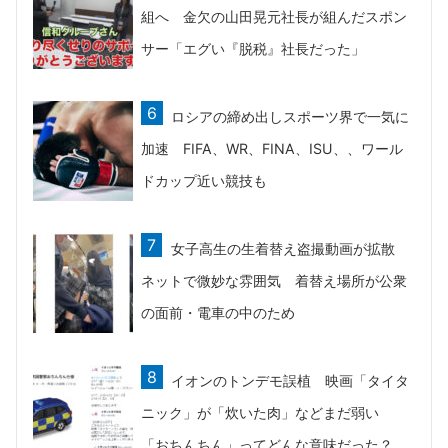
組へ 金欠の山田晃元社長が組んだスポン
サー「エグい『脱税』社長だった」
ロシアの締め出しスポーツ界で一気に
加速 FIFA、WR、FINA、ISU、、ワール
ドカップ近い競技も
女子高生の生着替え盗撮動画が拡散
ネットで微妙な雰囲気 着替え場所が公衆
の面前・電車の中のため
イオンのトンデモ誤植 映画「タイタ
ニック」が「炊いた肉」などまだ弱い
「おちんちん」ってどんな意味だった？