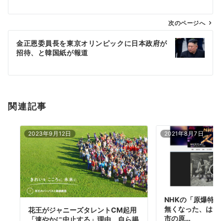
ビ
ゲ
次のページへ
ー
金正恩委員長を東京オリンピックに日本政府が
シ
招待、と韓国紙が報道
ョ
ン
関連記事
2023年9月12日
2021年8月7日
NHKの「原爆特
無くなった、はデ
花王がジャニーズタレントCM起用
市の原…
「速やかに中止する」理由 自ら掲