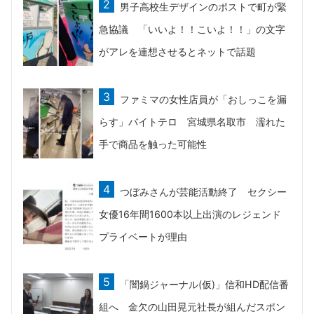
男子高校生デザインのポストで町が緊
急協議 「いいよ！！こいよ！！」の文字
がアレを連想させるとネットで話題
ファミマの女性店員が「おしっこを漏
らす」バイトテロ 宮城県名取市 濡れた
手で商品を触った可能性
つぼみさんが芸能活動終了 セクシー
女優16年間1600本以上出演のレジェンド
プライベートが理由
「闇鍋ジャーナル(仮)」信和HD配信番
組へ 金欠の山田晃元社長が組んだスポン