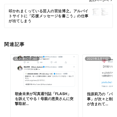
ゲ
次のページへ
ー
叩かれまくっている芸人の宮迫博之。アルバイ
シ
トサイトに「応援メッセージを書こう」の仕事
ョ
が出てしまう
ン
関連記事
2021年12月2日
2021年3月11日
朝倉未来が写真週刊誌「FLASH」
指原莉乃の「パパ
を訴えてやる！母親の恵美さんに突
事」が次々と削除
撃取材…
が含まれて…