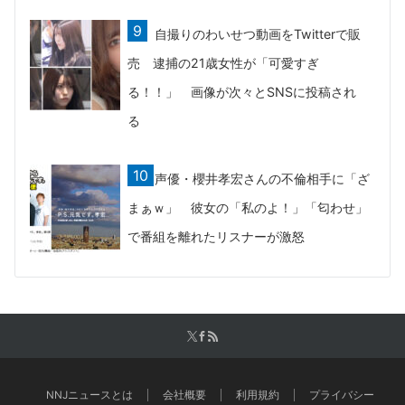
自撮りのわいせつ動画をTwitterで販
売 逮捕の21歳女性が「可愛すぎ
る！！」 画像が次々とSNSに投稿され
る
声優・櫻井孝宏さんの不倫相手に「ざ
まぁｗ」 彼女の「私のよ！」「匂わせ」
で番組を離れたリスナーが激怒
NNJニュースとは
会社概要
利用規約
プライバシー