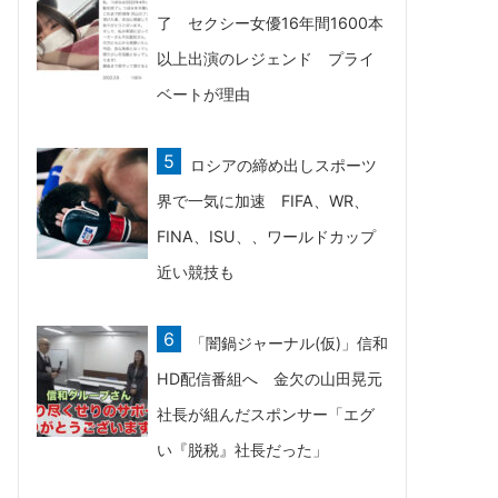
了 セクシー女優16年間1600本
以上出演のレジェンド プライ
ベートが理由
ロシアの締め出しスポーツ
界で一気に加速 FIFA、WR、
FINA、ISU、、ワールドカップ
近い競技も
「闇鍋ジャーナル(仮)」信和
HD配信番組へ 金欠の山田晃元
社長が組んだスポンサー「エグ
い『脱税』社長だった」