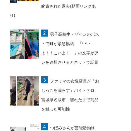
叱責された過去(動画リンクあ
り)
男子高校生デザインのポス
トで町が緊急協議 「いい
よ！！こいよ！！」の文字がア
レを連想させるとネットで話題
ファミマの女性店員が「お
しっこを漏らす」バイトテロ
宮城県名取市 濡れた手で商品
を触った可能性
つぼみさんが芸能活動終