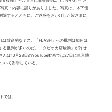
芸能界復帰』号泣宣言に非難殺到…当てが外れた”お
た写真・内容に誤りがありました。写真は、木下優
削除するとともに、ご迷惑をおかけした皆さまに
は致命的なミス。「FLASH」への批判は如何ほ
する批判が多いのだ。「タピオカ店騒動」が許せ
は10月28日のYouTube動画では27日に東京地
について謝罪している。
ットでは、