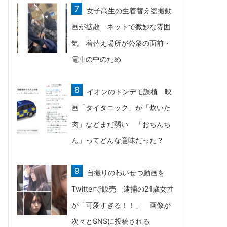
女子高生の生着替え盗撮動
画が拡散 ネットで微妙な雰囲
気 着替え場所が公衆の面前・
電車の中のため
イオンのトンデモ誤植 映
画「タイタニック」が「炊いた
肉」などまだ弱い 「おちんち
ん」ってどんな意味だった？
自撮りのわいせつ動画を
Twitterで販売 逮捕の21歳女性
が「可愛すぎる！！」 画像が
次々とSNSに投稿される