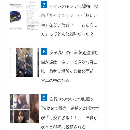
イオンのトンデモ誤植 映
画「タイタニック」が「炊いた
肉」などまだ弱い 「おちんち
ん」ってどんな意味だった？
女子高生の生着替え盗撮動
画が拡散 ネットで微妙な雰囲
気 着替え場所が公衆の面前・
電車の中のため
自撮りのわいせつ動画を
Twitterで販売 逮捕の21歳女性
が「可愛すぎる！！」 画像が
次々とSNSに投稿される