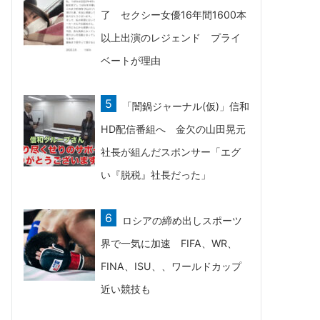
了 セクシー女優16年間1600本
以上出演のレジェンド プライ
ベートが理由
「闇鍋ジャーナル(仮)」信和
HD配信番組へ 金欠の山田晃元
社長が組んだスポンサー「エグ
い『脱税』社長だった」
ロシアの締め出しスポーツ
界で一気に加速 FIFA、WR、
FINA、ISU、、ワールドカップ
近い競技も