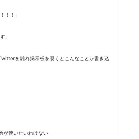
！！！！」
ます」
itterを離れ掲示板を覗くとこんなことが書き込
所が使いたいわけない」