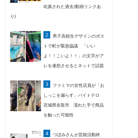
叱責された過去(動画リンクあ
り)
男子高校生デザインのポス
トで町が緊急協議 「いい
よ！！こいよ！！」の文字がア
レを連想させるとネットで話題
ファミマの女性店員が「お
しっこを漏らす」バイトテロ
宮城県名取市 濡れた手で商品
を触った可能性
つぼみさんが芸能活動終