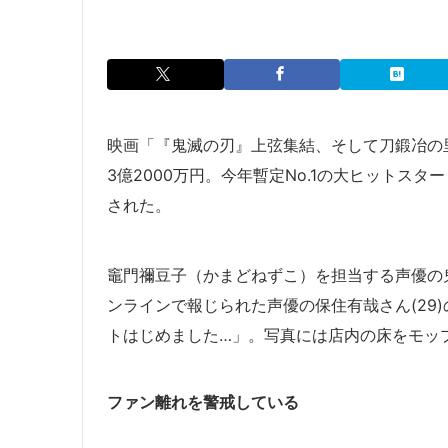
映画「『鬼滅の刃』上弦集結、そして刀鍛冶の
3億2000万円。今年暫定No.1の大ヒットス
された。
竈門禰豆子（かまどねずこ）を担当する声優の鬼
ンラインで報じられた声優の保住有哉さん(29)
トはじめました…」。写真には店内の床をモッ
ファン離れを警戒している