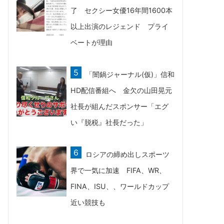
了 セクシー女優16年間1600本
以上出演のレジェンド プライ
ベートが理由
「闇鍋ジャーナル(仮)」信和
HD配信番組へ 金欠の山田晃元
社長が組んだスポンサー「エグ
い『脱税』社長だった」
ロシアの締め出しスポーツ
界で一気に加速 FIFA、WR、
FINA、ISU、、ワールドカップ
近い競技も