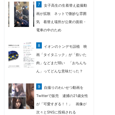
女子高生の生着替え盗撮動
画が拡散 ネットで微妙な雰囲
気 着替え場所が公衆の面前・
電車の中のため
イオンのトンデモ誤植 映
画「タイタニック」が「炊いた
肉」などまだ弱い 「おちんち
ん」ってどんな意味だった？
自撮りのわいせつ動画を
Twitterで販売 逮捕の21歳女性
が「可愛すぎる！！」 画像が
次々とSNSに投稿される