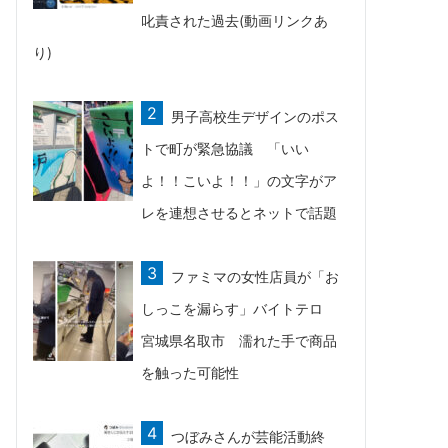
叱責された過去(動画リンクあ
り)
男子高校生デザインのポス
トで町が緊急協議 「いい
よ！！こいよ！！」の文字がア
レを連想させるとネットで話題
ファミマの女性店員が「お
しっこを漏らす」バイトテロ
宮城県名取市 濡れた手で商品
を触った可能性
つぼみさんが芸能活動終