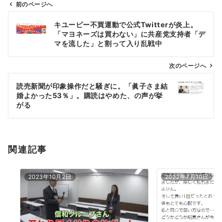
前のページへ
投
キユーピー不買運動で公式Twitterが炎上。
稿
「マヨネーズは買わない」に共産党支持者「デ
ナ
マを流した」と割って入り乱戦中
ビ
ゲ
次のページへ
ー
読売新聞が印象操作だと騒ぎに。「眞子さま結
シ
婚よかった53％」。購読はやめた、の声が挙
ョ
がる
ン
関連記事
2023年10月2日
2022年7月10日