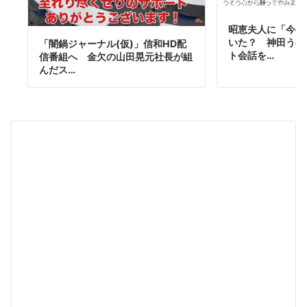
昭恵夫人に「今の
いた？ 神田うの
「闇鍋ジャーナル(仮)」信和HD配
ト会話を…
信番組へ 金欠の山田晃元社長が組
んだス…