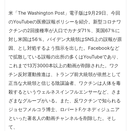
米「The Washington Post」電子版は9月29日、今回
のYouTubeの医療誤報ポリシーを紹介。新型コロナワ
クチンの2回接種率が人口でカナダ71％、英国67％に
対し米国は56％。バイデン大統領はSNS上の誤報が原
因、とし対処するよう指示を出した。Facebookなど
で拡散している誤報の出所の多くはYouTubeであり、
これまで13万3000本以上の動画が削除された。ワク
チン反対運動推進は、トランプ前大統領が依然として
正当な大統領と信じる陰謀論者、ワクチンは人体を毒
殺するというウェルネスインフルエンサーなど、さま
ざまなグループがいる。また、反ワクチンで知られる
ジョセフメルコラ博士、ロバートF.ケネディジュニア
といった著名人の動画チャンネルを削除した。そし
て、