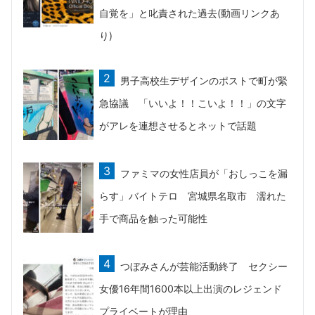
自覚を」と叱責された過去(動画リンクあ
り)
男子高校生デザインのポストで町が緊
急協議 「いいよ！！こいよ！！」の文字
がアレを連想させるとネットで話題
ファミマの女性店員が「おしっこを漏
らす」バイトテロ 宮城県名取市 濡れた
手で商品を触った可能性
つぼみさんが芸能活動終了 セクシー
女優16年間1600本以上出演のレジェンド
プライベートが理由