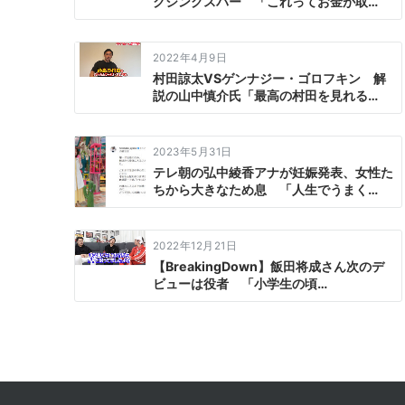
クシングスパー 「これってお金が取…
2022年4月9日
村田諒太VSゲンナジー・ゴロフキン 解
説の山中慎介氏「最高の村田を見れる…
2023年5月31日
テレ朝の弘中綾香アナが妊娠発表、女性た
ちから大きなため息 「人生でうまく…
2022年12月21日
【BreakingDown】飯田将成さん次のデ
ビューは役者 「小学生の頃…