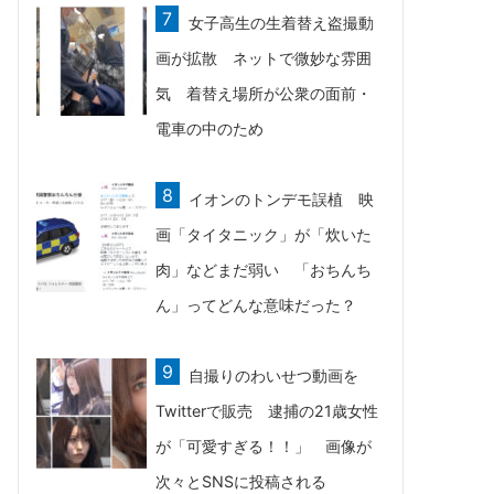
女子高生の生着替え盗撮動
画が拡散 ネットで微妙な雰囲
気 着替え場所が公衆の面前・
電車の中のため
イオンのトンデモ誤植 映
画「タイタニック」が「炊いた
肉」などまだ弱い 「おちんち
ん」ってどんな意味だった？
自撮りのわいせつ動画を
Twitterで販売 逮捕の21歳女性
が「可愛すぎる！！」 画像が
次々とSNSに投稿される