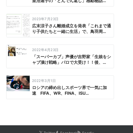
皇治選手の「どんでん返し」感動秘話…
2023年7月23日
広末涼子さん離婚成立を発表「これまで通
り子供たちと一緒に生活」で、鳥羽周…
2022年4月23日
「スーパーカブ」声優が吉野家「生娘をシ
ャブ漬け戦略」パロで大受け！！後、…
2022年3月1日
ロシアの締め出しスポーツ界で一気に加
速 FIFA、WR、FINA、ISU…