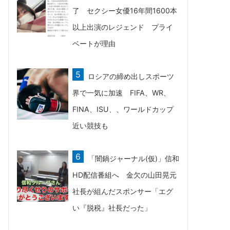
了 セクシー女優16年間1600本
以上出演のレジェンド プライ
ベートが理由
ロシアの締め出しスポーツ
界で一気に加速 FIFA、WR、
FINA、ISU、、ワールドカップ
近い競技も
「闇鍋ジャーナル(仮)」信和
HD配信番組へ 金欠の山田晃元
社長が組んだスポンサー「エグ
い『脱税』社長だった」