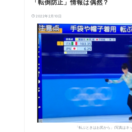
「転倒防止」情報は偶然？
2022年2月10日
「転ぶときはお尻から」(写真はネ