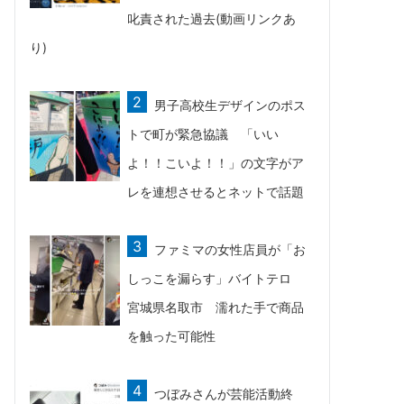
叱責された過去(動画リンクあ
り)
男子高校生デザインのポス
トで町が緊急協議 「いい
よ！！こいよ！！」の文字がア
レを連想させるとネットで話題
ファミマの女性店員が「お
しっこを漏らす」バイトテロ
宮城県名取市 濡れた手で商品
を触った可能性
つぼみさんが芸能活動終