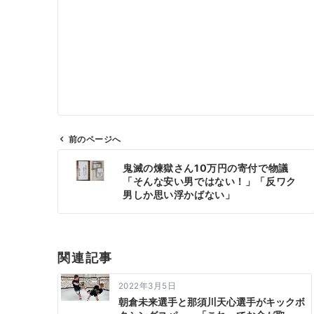
前のページへ
投
鬼滅の煉獄さん10万円の寄付で物議
稿
「そんな安い男ではない！」「反ワク
ナ
男しか思い浮かばない」
ビ
ゲ
ー
関連記事
シ
ョ
2022年3月5日
ン
朝倉未来選手と那須川天心選手がキックボ