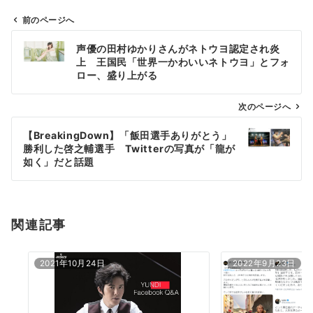
前のページへ
投
声優の田村ゆかりさんがネトウヨ認定され炎
稿
上 王国民「世界一かわいいネトウヨ」とフォ
ナ
ロー、盛り上がる
ビ
ゲ
次のページへ
ー
【BreakingDown】「飯田選手ありがとう」
シ
勝利した啓之輔選手 Twitterの写真が「龍が
ョ
如く」だと話題
ン
関連記事
2021年10月24日
2022年9月23日