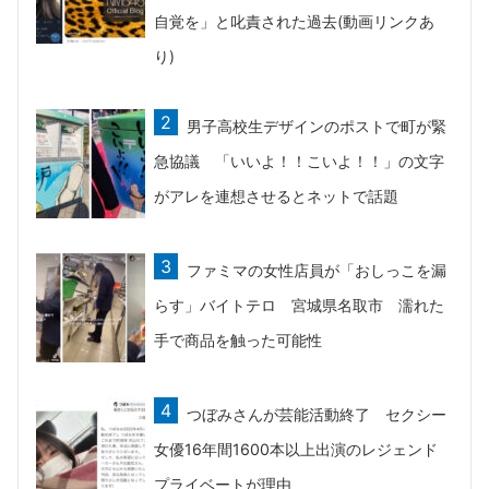
自覚を」と叱責された過去(動画リンクあ
り)
男子高校生デザインのポストで町が緊
急協議 「いいよ！！こいよ！！」の文字
がアレを連想させるとネットで話題
ファミマの女性店員が「おしっこを漏
らす」バイトテロ 宮城県名取市 濡れた
手で商品を触った可能性
つぼみさんが芸能活動終了 セクシー
女優16年間1600本以上出演のレジェンド
プライベートが理由