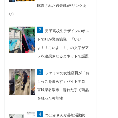
叱責された過去(動画リンクあ
り)
男子高校生デザインのポス
トで町が緊急協議 「いい
よ！！こいよ！！」の文字がア
レを連想させるとネットで話題
ファミマの女性店員が「お
しっこを漏らす」バイトテロ
宮城県名取市 濡れた手で商品
を触った可能性
つぼみさんが芸能活動終