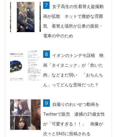
女子高生の生着替え盗撮動
画が拡散 ネットで微妙な雰囲
気 着替え場所が公衆の面前・
電車の中のため
イオンのトンデモ誤植 映
画「タイタニック」が「炊いた
肉」などまだ弱い 「おちんち
ん」ってどんな意味だった？
自撮りのわいせつ動画を
Twitterで販売 逮捕の21歳女性
が「可愛すぎる！！」 画像が
次々とSNSに投稿される