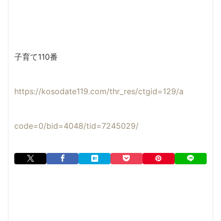
子育て110番
https://kosodate119.com/thr_res/ctgid=129/a
code=0/bid=4048/tid=7245029/