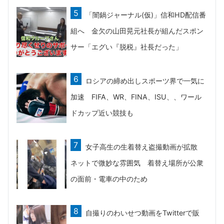
「闇鍋ジャーナル(仮)」信和HD配信番
組へ 金欠の山田晃元社長が組んだスポン
サー「エグい『脱税』社長だった」
ロシアの締め出しスポーツ界で一気に
加速 FIFA、WR、FINA、ISU、、ワール
ドカップ近い競技も
女子高生の生着替え盗撮動画が拡散
ネットで微妙な雰囲気 着替え場所が公衆
の面前・電車の中のため
自撮りのわいせつ動画をTwitterで販