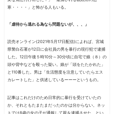
寒・・・・」と怖がる人もいる。
「虐待から逃れる為なら問題ないが、、、」
読売オンライン(2021年5月17日配信)によれば、宮城
県警白石署が12日に会社員の男を暴行の現行犯で逮捕
した。12日午後５時10分～30分頃に自宅で娘（８）の
頭や背中などを殴った疑い。娘が「頭をたたかれた」
と110番した。男は「生活態度を注意していたらエス
カレートした」と供述しているーーーというもの。
記事はこれだけのため日常的に暴行を受けていたの
か、それともたまたまだったのかは分からない。ネッ
トでは8歳の女の子が通報して親を逮捕させた、とい