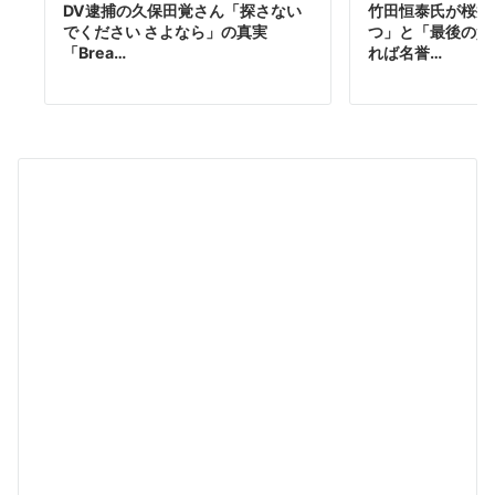
DV逮捕の久保田覚さん「探さない
竹田恒泰氏が桜井
でください さよなら」の真実
つ」と「最後の質
「Brea…
れば名誉…