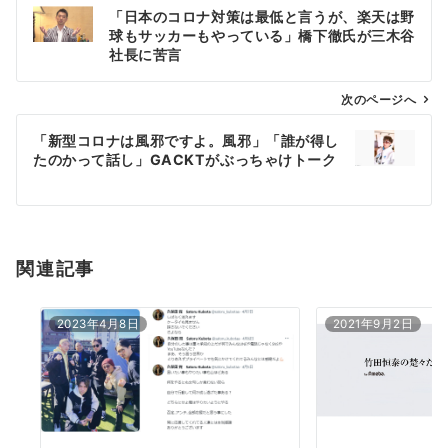
投
「日本のコロナ対策は最低と言うが、楽天は野
稿
球もサッカーもやっている」橋下徹氏が三木谷
ナ
社長に苦言
ビ
ゲ
次のページへ
ー
「新型コロナは風邪ですよ。風邪」「誰が得し
シ
たのかって話し」GACKTがぶっちゃけトーク
ョ
ン
関連記事
2023年4月8日
2021年9月2日