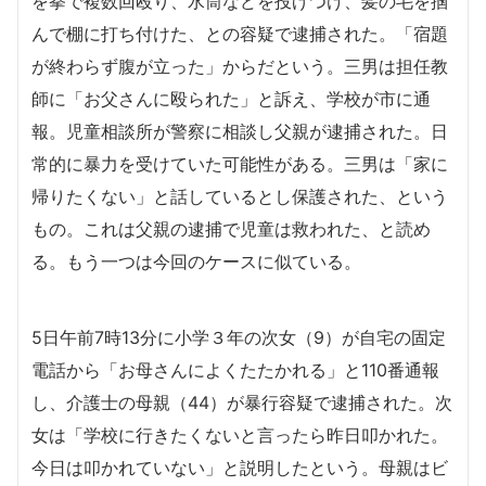
を拳で複数回殴り、水筒などを投げつけ、髪の毛を掴
んで棚に打ち付けた、との容疑で逮捕された。「宿題
が終わらず腹が立った」からだという。三男は担任教
師に「お父さんに殴られた」と訴え、学校が市に通
報。児童相談所が警察に相談し父親が逮捕された。日
常的に暴力を受けていた可能性がある。三男は「家に
帰りたくない」と話しているとし保護された、という
もの。これは父親の逮捕で児童は救われた、と読め
る。もう一つは今回のケースに似ている。
5日午前7時13分に小学３年の次女（9）が自宅の固定
電話から「お母さんによくたたかれる」と110番通報
し、介護士の母親（44）が暴行容疑で逮捕された。次
女は「学校に行きたくないと言ったら昨日叩かれた。
今日は叩かれていない」と説明したという。母親はビ