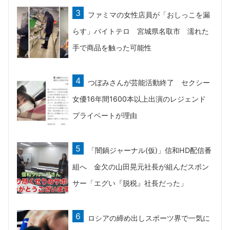
ファミマの女性店員が「おしっこを漏
らす」バイトテロ 宮城県名取市 濡れた
手で商品を触った可能性
つぼみさんが芸能活動終了 セクシー
女優16年間1600本以上出演のレジェンド
プライベートが理由
「闇鍋ジャーナル(仮)」信和HD配信番
組へ 金欠の山田晃元社長が組んだスポン
サー「エグい『脱税』社長だった」
ロシアの締め出しスポーツ界で一気に