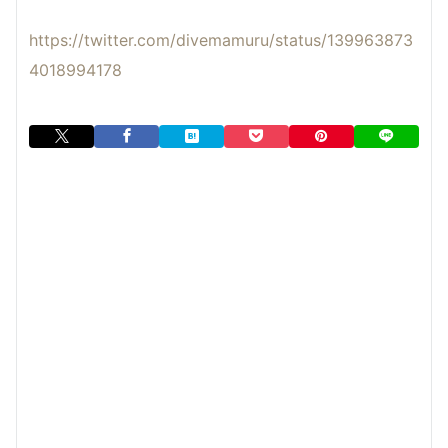
https://twitter.com/divemamuru/status/139963873
4018994178