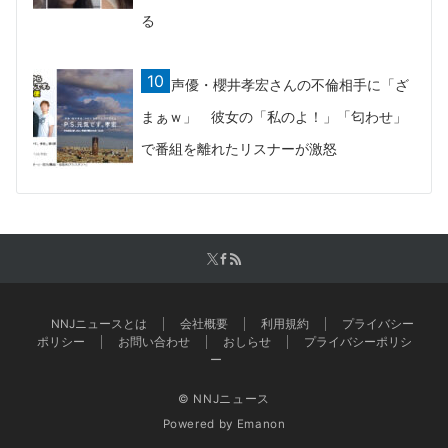
る
声優・櫻井孝宏さんの不倫相手に「ざ
まぁｗ」 彼女の「私のよ！」「匂わせ」
で番組を離れたリスナーが激怒
NNJニュースとは
会社概要
利用規約
プライバシー
ポリシー
お問い合わせ
おしらせ
プライバシーポリシ
ー
© NNJニュース
Powered by
Emanon