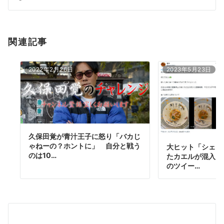
ン
関連記事
2022年2月26日
2023年5月23日
久保田覚が青汁王子に怒り「バカじ
ゃねーの？ホントに」 自分と戦う
大ヒット「シェイ
のは10…
たカエルが混入 
のツイー…