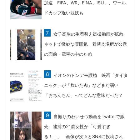
加速 FIFA、WR、FINA、ISU、、ワール
ドカップ近い競技も
女子高生の生着替え盗撮動画が拡散
ネットで微妙な雰囲気 着替え場所が公衆
の面前・電車の中のため
イオンのトンデモ誤植 映画「タイタ
ニック」が「炊いた肉」などまだ弱い
「おちんちん」ってどんな意味だった？
自撮りのわいせつ動画をTwitterで販
売 逮捕の21歳女性が「可愛すぎ
る！！」 画像が次々とSNSに投稿され