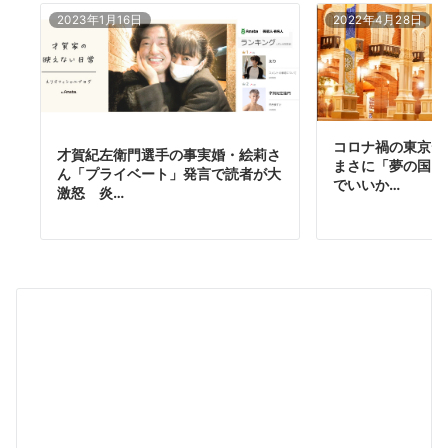
2023年1月16日
2022年4月28日
コロナ禍の東京デ
才賀紀左衛門選手の事実婚・絵莉さ
まさに「夢の国」
ん「プライベート」発言で読者が大
でいいか…
激怒 炎…