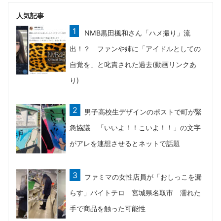
人気記事
NMB黒田楓和さん「ハメ撮り」流
出！？ ファンや姉に「アイドルとしての
自覚を」と叱責された過去(動画リンクあ
り)
男子高校生デザインのポストで町が緊
急協議 「いいよ！！こいよ！！」の文字
がアレを連想させるとネットで話題
ファミマの女性店員が「おしっこを漏
らす」バイトテロ 宮城県名取市 濡れた
手で商品を触った可能性