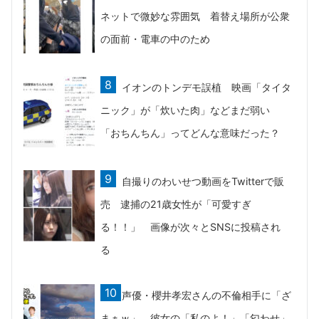
ネットで微妙な雰囲気 着替え場所が公衆
の面前・電車の中のため
イオンのトンデモ誤植 映画「タイタ
ニック」が「炊いた肉」などまだ弱い
「おちんちん」ってどんな意味だった？
自撮りのわいせつ動画をTwitterで販
売 逮捕の21歳女性が「可愛すぎ
る！！」 画像が次々とSNSに投稿され
る
声優・櫻井孝宏さんの不倫相手に「ざ
まぁｗ」 彼女の「私のよ！」「匂わせ」