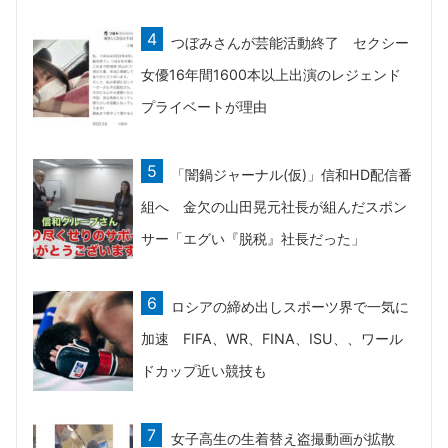
つぼみさんが芸能活動終了 セクシー
女優16年間1600本以上出演のレジェンド
プライベートが理由
「闇鍋ジャーナル(仮)」信和HD配信番
組へ 金欠の山田晃元社長が組んだスポン
サー「エグい『脱税』社長だった」
ロシアの締め出しスポーツ界で一気に
加速 FIFA、WR、FINA、ISU、、ワール
ドカップ近い競技も
女子高生の生着替え盗撮動画が拡散