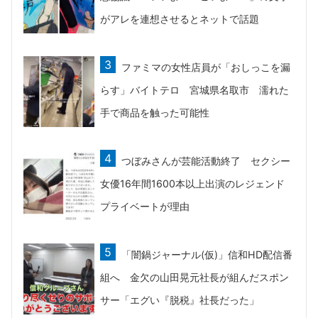
がアレを連想させるとネットで話題
ファミマの女性店員が「おしっこを漏
らす」バイトテロ 宮城県名取市 濡れた
手で商品を触った可能性
つぼみさんが芸能活動終了 セクシー
女優16年間1600本以上出演のレジェンド
プライベートが理由
「闇鍋ジャーナル(仮)」信和HD配信番
組へ 金欠の山田晃元社長が組んだスポン
サー「エグい『脱税』社長だった」