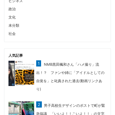
ビジネス
政治
文化
未分類
社会
人気記事
NMB黒田楓和さん「ハメ撮り」流
出！？ ファンや姉に「アイドルとしての
自覚を」と叱責された過去(動画リンクあ
り)
男子高校生デザインのポストで町が緊
急協議 「いいよ！！こいよ！！」の文字