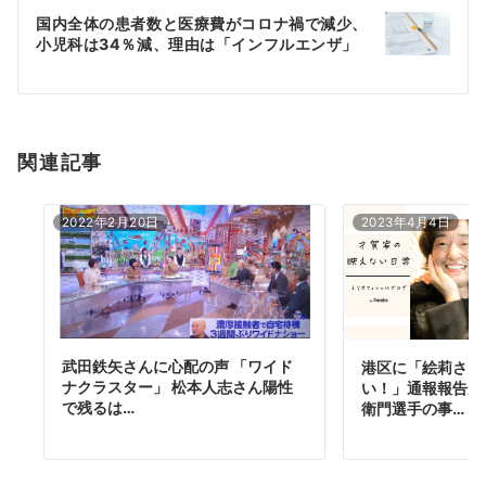
ー
国内全体の患者数と医療費がコロナ禍で減少、
シ
小児科は34％減、理由は「インフルエンザ」
ョ
ン
関連記事
2022年2月20日
2023年4月4日
武田鉄矢さんに心配の声 「ワイド
港区に「絵莉さん
ナクラスター」 松本人志さん陽性
い！」通報報告が
で残るは…
衛門選手の事…