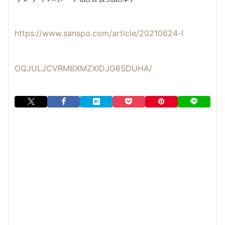
https://www.sanspo.com/article/20210624-I
OQJULJCVRMBXMZXIDJG6SDUHA/