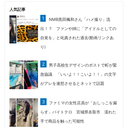
人気記事
NMB黒田楓和さん「ハメ撮り」流
出！？ ファンや姉に「アイドルとしての
自覚を」と叱責された過去(動画リンクあ
り)
男子高校生デザインのポストで町が緊
急協議 「いいよ！！こいよ！！」の文字
がアレを連想させるとネットで話題
ファミマの女性店員が「おしっこを漏
らす」バイトテロ 宮城県名取市 濡れた
手で商品を触った可能性