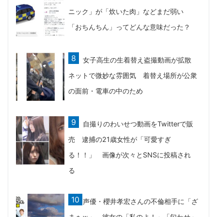
ニック」が「炊いた肉」などまだ弱い
「おちんちん」ってどんな意味だった？
女子高生の生着替え盗撮動画が拡散
ネットで微妙な雰囲気 着替え場所が公衆
の面前・電車の中のため
自撮りのわいせつ動画をTwitterで販
売 逮捕の21歳女性が「可愛すぎ
る！！」 画像が次々とSNSに投稿され
る
声優・櫻井孝宏さんの不倫相手に「ざ
まぁｗ」 彼女の「私のよ！」「匂わせ」