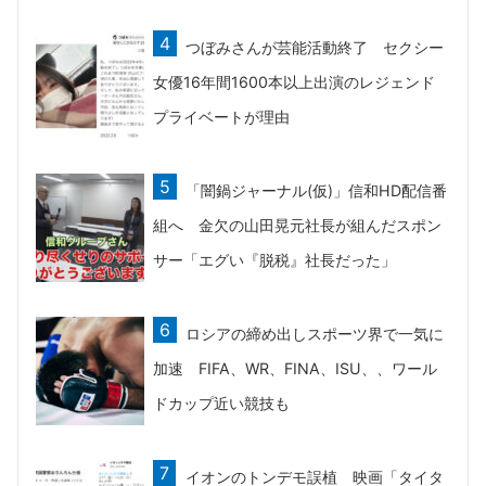
つぼみさんが芸能活動終了 セクシー
女優16年間1600本以上出演のレジェンド
プライベートが理由
「闇鍋ジャーナル(仮)」信和HD配信番
組へ 金欠の山田晃元社長が組んだスポン
サー「エグい『脱税』社長だった」
ロシアの締め出しスポーツ界で一気に
加速 FIFA、WR、FINA、ISU、、ワール
ドカップ近い競技も
イオンのトンデモ誤植 映画「タイタ