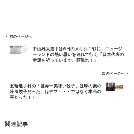
前のページへ
投
中山雄太選手は6日のメキシコ戦に、ニュージ
稿
ーランドの熱い思いを連れて行く「日本代表の
ナ
幸運を祈っています。頑張れ！」
ビ
ゲ
次のページへ
ー
五輪選手村の「世界一美味い餃子」は味の素の
シ
冷凍餃子だった、はデマ・・・ではなく本当の
ョ
事だった！！！
ン
関連記事