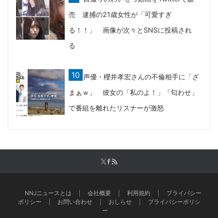
売 逮捕の21歳女性が「可愛すぎ
る！！」 画像が次々とSNSに投稿され
る
声優・櫻井孝宏さんの不倫相手に「ざ
まぁｗ」 彼女の「私のよ！」「匂わせ」
で番組を離れたリスナーが激怒
NNJニュースとは
会社概要
利用規約
プライバシー
ポリシー
お問い合わせ
おしらせ
プライバシーポリシ
ー