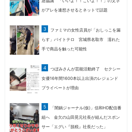
急協議 「いいよ！！こいよ！！」の文字
がアレを連想させるとネットで話題
ファミマの女性店員が「おしっこを漏
らす」バイトテロ 宮城県名取市 濡れた
手で商品を触った可能性
つぼみさんが芸能活動終了 セクシー
女優16年間1600本以上出演のレジェンド
プライベートが理由
「闇鍋ジャーナル(仮)」信和HD配信番
組へ 金欠の山田晃元社長が組んだスポン
サー「エグい『脱税』社長だった」