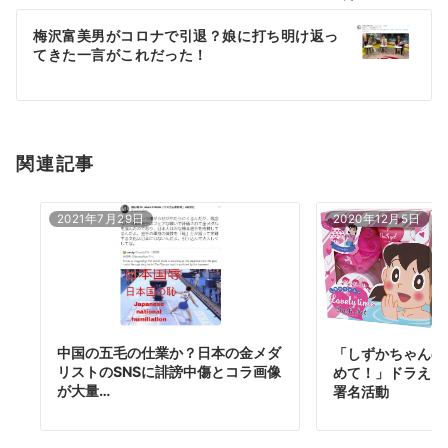
ー
梅沢富美男がコロナで引退？娘に打ち明け返っ
シ
てきた一言がこれだった！
ョ
ン
関連記事
2021年7月29日
2020年12月5日
中国の五毛の仕業か？日本の金メダ
「しずかちゃんの
リストのSNSに誹謗中傷とコラ画像
めて！」ドラえも
が大量…
署名活動