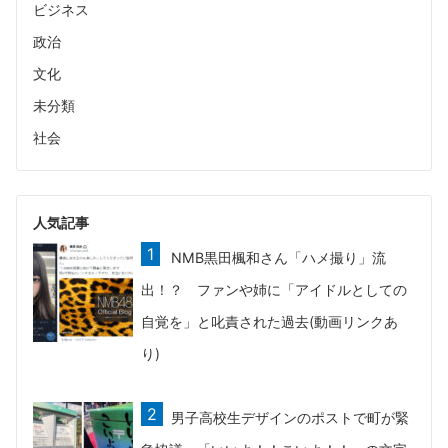
ビジネス
政治
文化
未分類
社会
人気記事
NMB黒田楓和さん「ハメ撮り」流
出！？ ファンや姉に「アイドルとしての
自覚を」と叱責された過去(動画リンクあ
り)
男子高校生デザインのポストで町が緊