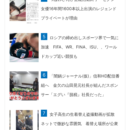
女優16年間1600本以上出演のレジェンド
プライベートが理由
ロシアの締め出しスポーツ界で一気に
加速 FIFA、WR、FINA、ISU、、ワール
ドカップ近い競技も
「闇鍋ジャーナル(仮)」信和HD配信番
組へ 金欠の山田晃元社長が組んだスポン
サー「エグい『脱税』社長だった」
女子高生の生着替え盗撮動画が拡散
ネットで微妙な雰囲気 着替え場所が公衆