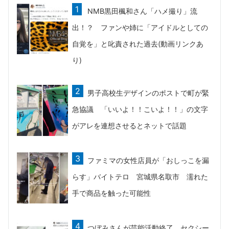
NMB黒田楓和さん「ハメ撮り」流
出！？ ファンや姉に「アイドルとしての
自覚を」と叱責された過去(動画リンクあ
り)
男子高校生デザインのポストで町が緊
急協議 「いいよ！！こいよ！！」の文字
がアレを連想させるとネットで話題
ファミマの女性店員が「おしっこを漏
らす」バイトテロ 宮城県名取市 濡れた
手で商品を触った可能性
つぼみさんが芸能活動終了 セクシー