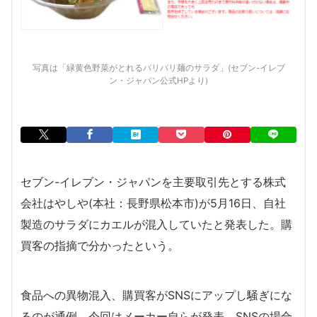
写真は「緑黄色野菜がとれるパリパリ麺のサラダ」(セブン-イレブ
ン・ジャパン公式HPより)
セブン-イレブン・ジャパンを主要取引先とする株式
会社はやしや(本社：長野県松本市)が5月16日、自社
製造のサラダにカエルが混入していたと発表した。購
買客の指摘で分かったという。
食品への異物混入、購買客がSNSにアップし騒ぎにな
るのが通例。今回はメーカー自らが発表。SNSの場合