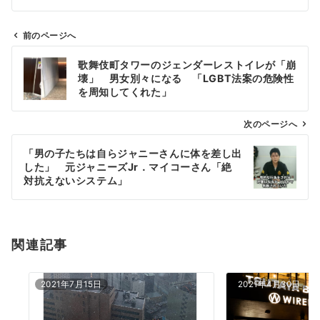
前のページへ
投
歌舞伎町タワーのジェンダーレストイレが「崩
稿
壊」 男女別々になる 「LGBT法案の危険性
ナ
を周知してくれた」
ビ
ゲ
次のページへ
ー
「男の子たちは自らジャニーさんに体を差し出
シ
した」 元ジャニーズJr．マイコーさん「絶
ョ
対抗えないシステム」
ン
関連記事
2021年7月15日
2021年4月30日