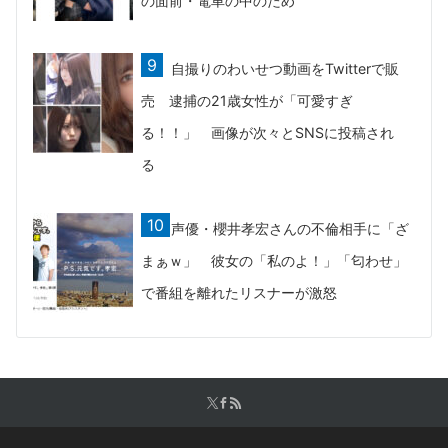
の面前・電車の中のため
自撮りのわいせつ動画をTwitterで販
売 逮捕の21歳女性が「可愛すぎ
る！！」 画像が次々とSNSに投稿され
る
声優・櫻井孝宏さんの不倫相手に「ざ
まぁｗ」 彼女の「私のよ！」「匂わせ」
で番組を離れたリスナーが激怒