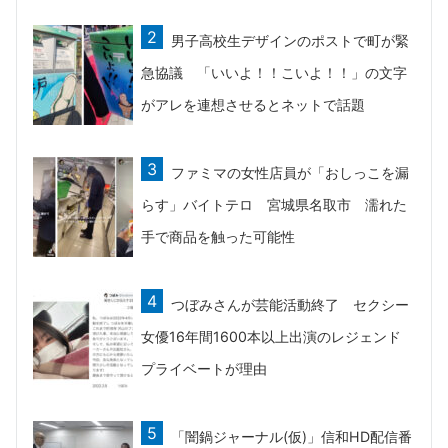
男子高校生デザインのポストで町が緊
急協議 「いいよ！！こいよ！！」の文字
がアレを連想させるとネットで話題
ファミマの女性店員が「おしっこを漏
らす」バイトテロ 宮城県名取市 濡れた
手で商品を触った可能性
つぼみさんが芸能活動終了 セクシー
女優16年間1600本以上出演のレジェンド
プライベートが理由
「闇鍋ジャーナル(仮)」信和HD配信番