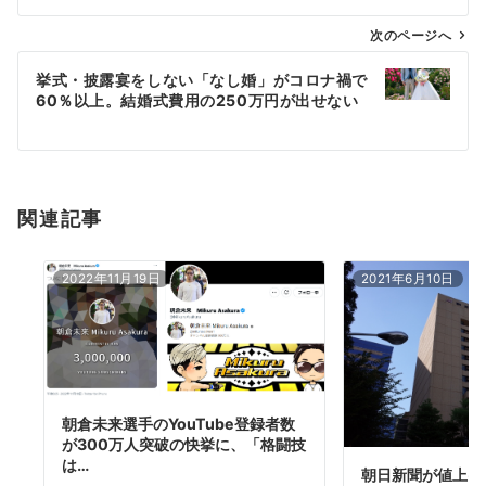
ビ
ゲ
次のページへ
ー
挙式・披露宴をしない「なし婚」がコロナ禍で
シ
60％以上。結婚式費用の250万円が出せない
ョ
ン
関連記事
2022年11月19日
2021年6月10日
朝倉未来選手のYouTube登録者数
が300万人突破の快挙に、「格闘技
は…
朝日新聞が値上げ