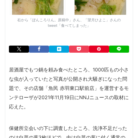
右から「ぽんころりん。原稿中」さん、「望月ひよこ」さんの
tweet「食べてしまった」
居酒屋でもつ鍋を頼み食べたところ、1000匹もの小さ
な虫が入っていたと写真が公開され大騒ぎになった問
題で、その店舗「魚民 赤羽東口駅前店」を運営するモ
ンテローザが2021年11月19日にNNJニュースの取材に
応えた。
保健所立会いの下に調査したところ、洗浄不足だった
のは白菜の葉3枚ほどで、虫は白菜の葉に付く通常の