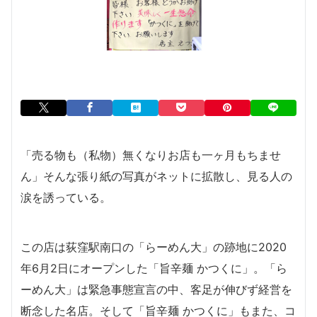
「売る物
も
（私物）無くなりお店も一ヶ月もちませ
ん」そんな張り紙の写真がネットに拡散し、見る人の
涙を誘っている。
この店は荻窪駅南口の「らーめん大」の跡地に2020
年6月2日にオープンした「旨辛麺 かつくに」。「ら
ーめん大」は緊急事態宣言の中、客足が伸びず経営を
断念した名店。そして「旨辛麺 かつくに」もまた、コ