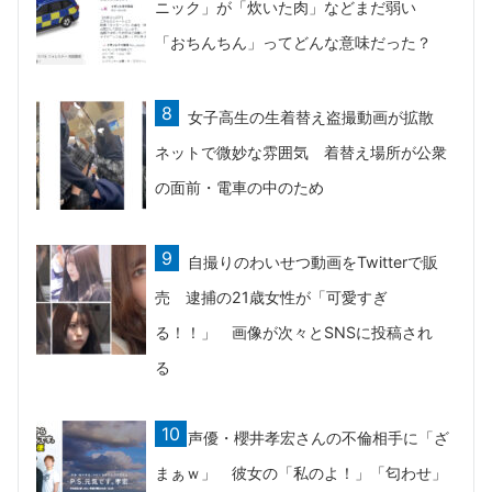
ニック」が「炊いた肉」などまだ弱い
「おちんちん」ってどんな意味だった？
女子高生の生着替え盗撮動画が拡散
ネットで微妙な雰囲気 着替え場所が公衆
の面前・電車の中のため
自撮りのわいせつ動画をTwitterで販
売 逮捕の21歳女性が「可愛すぎ
る！！」 画像が次々とSNSに投稿され
る
声優・櫻井孝宏さんの不倫相手に「ざ
まぁｗ」 彼女の「私のよ！」「匂わせ」