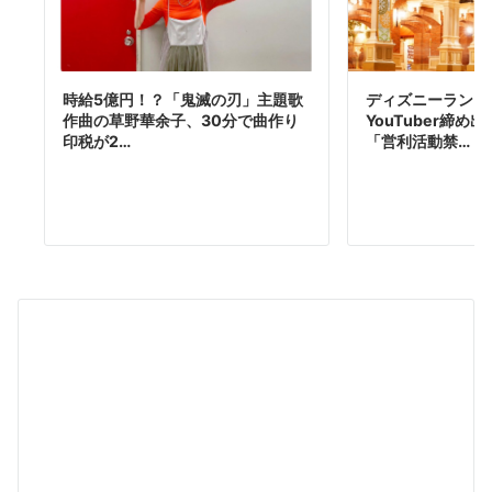
ディズニーランド
時給5億円！？「鬼滅の刃」主題歌
YouTuber締
作曲の草野華余子、30分で曲作り
「営利活動禁…
印税が2…