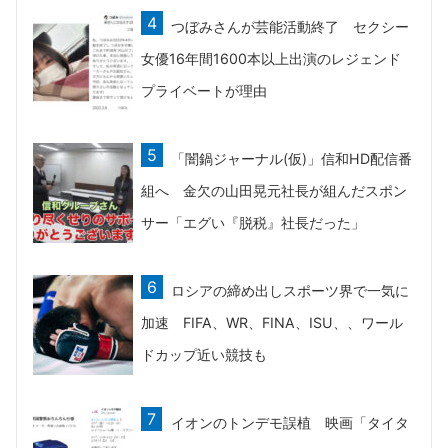
つぼみさんが芸能活動終了 セクシー
女優16年間1600本以上出演のレジェンド
プライベートが理由
「闇鍋ジャーナル(仮)」信和HD配信番
組へ 金欠の山田晃元社長が組んだスポン
サー「エグい『脱税』社長だった」
ロシアの締め出しスポーツ界で一気に
加速 FIFA、WR、FINA、ISU、、ワール
ドカップ近い競技も
イオンのトンデモ誤植 映画「タイタ