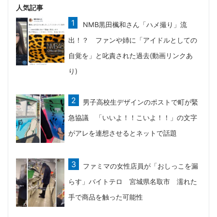
人気記事
NMB黒田楓和さん「ハメ撮り」流
出！？ ファンや姉に「アイドルとしての
自覚を」と叱責された過去(動画リンクあ
り)
男子高校生デザインのポストで町が緊
急協議 「いいよ！！こいよ！！」の文字
がアレを連想させるとネットで話題
ファミマの女性店員が「おしっこを漏
らす」バイトテロ 宮城県名取市 濡れた
手で商品を触った可能性