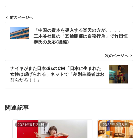
前のページへ
投
「中国の資本を導入する楽天の方が、、、、」
稿
三木谷社長の「五輪開催は自殺行為」で竹田恒
ナ
泰氏の反応(後編)
ビ
ゲ
次のページへ
ー
ナイキがまた日本disのCM「日本に生まれた
シ
女性は虐げられる」ネットで「差別主義者はお
ョ
前らだろ！！」
ン
関連記事
2021年8月24日
2022年9月8日