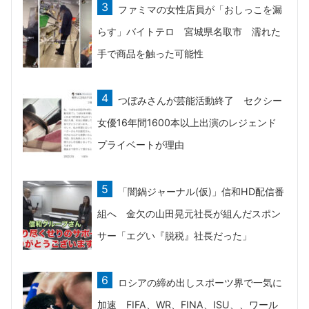
ファミマの女性店員が「おしっこを漏
らす」バイトテロ 宮城県名取市 濡れた
手で商品を触った可能性
つぼみさんが芸能活動終了 セクシー
女優16年間1600本以上出演のレジェンド
プライベートが理由
「闇鍋ジャーナル(仮)」信和HD配信番
組へ 金欠の山田晃元社長が組んだスポン
サー「エグい『脱税』社長だった」
ロシアの締め出しスポーツ界で一気に
加速 FIFA、WR、FINA、ISU、、ワール