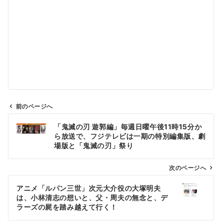
前のページへ
投
「鬼滅の刃 遊郭編」毎週日曜午後11時15分か
稿
ら放送で、フジテレビは一期の特別編集版、劇
ナ
場版と「鬼滅の刃」祭り
ビ
ゲ
次のページへ
ー
アニメ「ルパン三世」次元大介役の大塚明夫
シ
は、小林清志の想いと、父・周夫の無念と、デ
ョ
ラーズの屍を踏み越えて行く！
ン