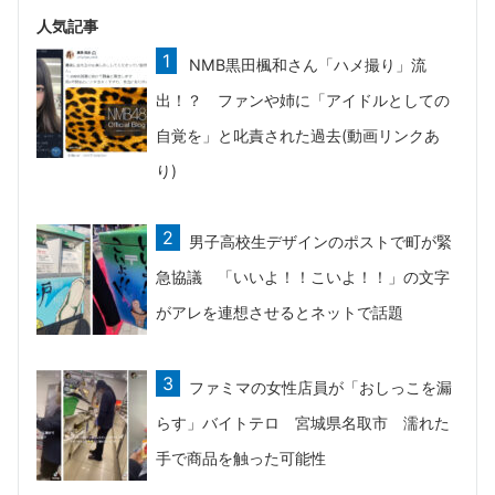
人気記事
NMB黒田楓和さん「ハメ撮り」流
出！？ ファンや姉に「アイドルとしての
自覚を」と叱責された過去(動画リンクあ
り)
男子高校生デザインのポストで町が緊
急協議 「いいよ！！こいよ！！」の文字
がアレを連想させるとネットで話題
ファミマの女性店員が「おしっこを漏
らす」バイトテロ 宮城県名取市 濡れた
手で商品を触った可能性