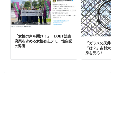
「女性の声を聞け！」 LGBT法案
廃案を求める女性有志デモ 性自認
「ガラスの天井」
の弊害…
「は？」吉村大阪
身を見ろ！…