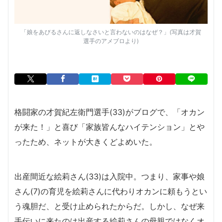
「娘をあびるさんに返しなさいと言わないのはなぜ？」(写真は才賀
選手のアメブロより)
格闘家の才賀紀左衛門選手(33)がブログで、「オカン
が来た！」と喜び「家族皆んなハイテンション」とや
ったため、ネットが大きくどよめいた。
出産間近な絵莉さん(33)は入院中。つまり、家事や娘
さん(7)の育児を絵莉さんに代わりオカンに頼もうとい
う魂胆だ、と受け止められたからだ。しかし、なぜ来
手伝いに来たのは出産する絵莉さんの母親ではなくオ