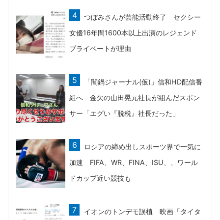
つぼみさんが芸能活動終了 セクシー
女優16年間1600本以上出演のレジェンド
プライベートが理由
「闇鍋ジャーナル(仮)」信和HD配信番
組へ 金欠の山田晃元社長が組んだスポン
サー「エグい『脱税』社長だった」
ロシアの締め出しスポーツ界で一気に
加速 FIFA、WR、FINA、ISU、、ワール
ドカップ近い競技も
イオンのトンデモ誤植 映画「タイタ