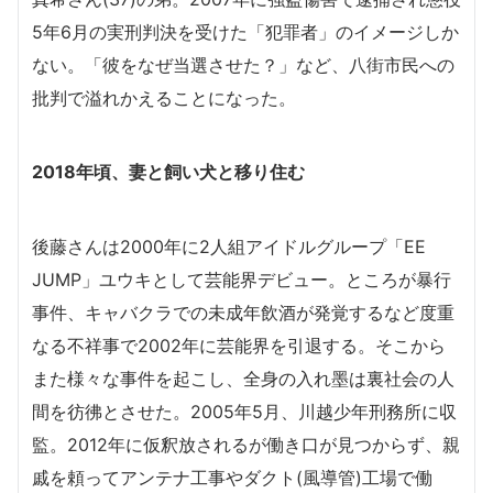
5年6月の実刑判決を受けた「犯罪者」のイメージしか
ない。「彼をなぜ当選させた？」など、八街市民への
批判で溢れかえることになった。
2018年頃、妻と飼い犬と移り住む
後藤さんは2000年に2人組アイドルグループ「EE
JUMP」ユウキとして芸能界デビュー。ところが暴行
事件、キャバクラでの未成年飲酒が発覚するなど度重
なる不祥事で2002年に芸能界を引退する。そこから
また様々な事件を起こし、全身の入れ墨は裏社会の人
間を彷彿とさせた。2005年5月、川越少年刑務所に収
監。2012年に仮釈放されるが働き口が見つからず、親
戚を頼ってアンテナ工事やダクト(風導管)工場で働