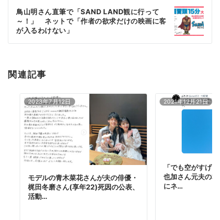
ー
鳥山明さん直筆で「SAND LAND観に行って
シ
～！」 ネットで「作者の欲求だけの映画に客
ョ
が入るわけない」
ン
関連記事
2023年7月12日
2021年12月21日
「でも空がすげー
也加さん元夫の村田
モデルの青木菜花さんが夫の俳優・
にネ…
梶田冬磨さん(享年22)死因の公表、
活動…