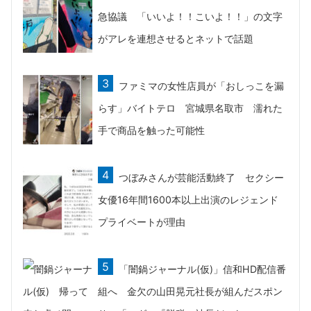
急協議 「いいよ！！こいよ！！」の文字
がアレを連想させるとネットで話題
ファミマの女性店員が「おしっこを漏
らす」バイトテロ 宮城県名取市 濡れた
手で商品を触った可能性
つぼみさんが芸能活動終了 セクシー
女優16年間1600本以上出演のレジェンド
プライベートが理由
「闇鍋ジャーナル(仮)」信和HD配信番
組へ 金欠の山田晃元社長が組んだスポン