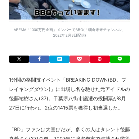
ABEMA「1000万円企画」メンバーでBBQ(「朝倉未来チャンネル」
2022年2月3日配信)
1分間の格闘技イベント「BREAKING DOWN(BD、ブ
レイキングダウン)」に出場し名を馳せた元アイドルの
後藤祐樹さん(37)。千葉県八街市議選の投開票が8月
27日に行われ、2位の1415票を獲得し初当選した。
「BD」ファンは大喜びだが、多くの人はタレント後藤
真希さん(37)の弟。2007年に強盗傷害で逮捕され懲役