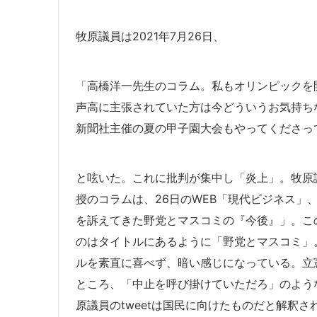
牧原議員は2021年7月26日、
「高橋洋一先生のコラム。私もオリンピックを
声高に主張されていた方は今どういうお気持ち
新聞社主催の夏の甲子園大会もやってくださっ
と呟いた。これに批判が集中し「炎上」。牧原議
授のコラムは、
26日の
WEB「現代ビジネス」
を訴えてきた野党とマスコミの『今後』」。こ
のはタイトルにあるように「野党とマスコミ」
ルを素直に喜べず、暗い感じになっている。立憲
ところ、「中止を呼び掛けていただろ」のよう
原議員のtweetは国民に向けたものだと解釈