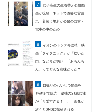
女子高生の生着替え盗撮動
画が拡散 ネットで微妙な雰囲
気 着替え場所が公衆の面前・
電車の中のため
イオンのトンデモ誤植 映
画「タイタニック」が「炊いた
肉」などまだ弱い 「おちんち
ん」ってどんな意味だった？
自撮りのわいせつ動画を
Twitterで販売 逮捕の21歳女性
が「可愛すぎる！！」 画像が
次々とSNSに投稿される