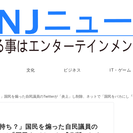
文化
ビジネス
IT・ゲーム
」国民を煽った自民議員のTwitterが「炎上」し削除、ネットで「国民をバカにし
持ち？」国民を煽った自民議員の