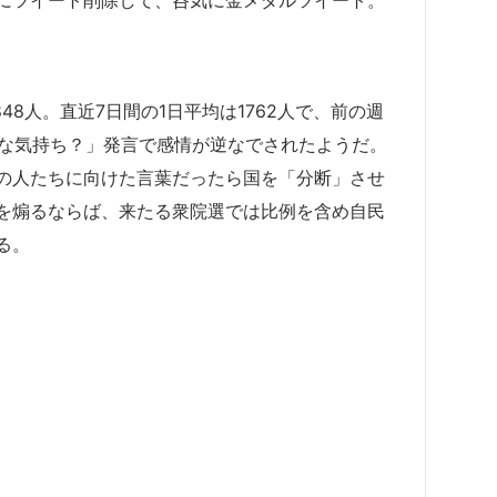
にツイート削除して、呑気に金メダルツイート。
48人。直近7日間の1日平均は1762人で、前の週
んな気持ち？」発言で感情が逆なでされたようだ。
の人たちに向けた言葉だったら国を「分断」させ
を煽るならば、来たる衆院選では比例を含め自民
る。