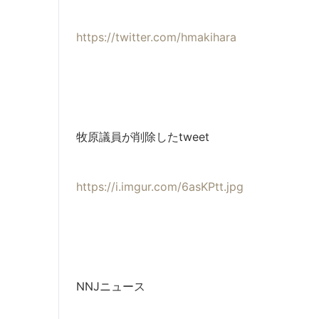
https://twitter.com/hmakihara
牧原議員が削除したtweet
https://i.imgur.com/6asKPtt.jpg
NNJニュース