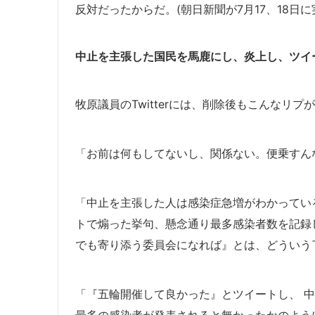
反対だったからだ。(朝日新聞が7月17、18日に
中止を主張した国民を馬鹿にし、炎上し、ツイ
牧原議員のTwitterには、削除後もこんなリ
「お前は何もしてないし、関係ない。便乗すん
「中止を主張した人は感染症急増がわかってい
トで煽った挙句、懸念通り最多感染者数を記録
でも寄り添う委員会になれば』とは、どういう
「『五輪開催して良かった』とツイートし、 