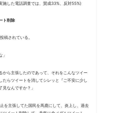
実施した電話調査では、賛成33%、反対55%)
ート削除
プが投稿されている。
な」
るから主張したのであって、それをこんなツイー
したらツイートを消してシレッと『ご不安に少し
了見なんですか？」
中止を主張してた国民を馬鹿にして、炎上し、過去