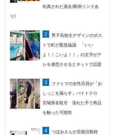
叱責された過去(動画リンクあ
り)
男子高校生デザインのポス
トで町が緊急協議 「いい
よ！！こいよ！！」の文字がア
レを連想させるとネットで話題
ファミマの女性店員が「お
しっこを漏らす」バイトテロ
宮城県名取市 濡れた手で商品
を触った可能性
つぼみさんが芸能活動終