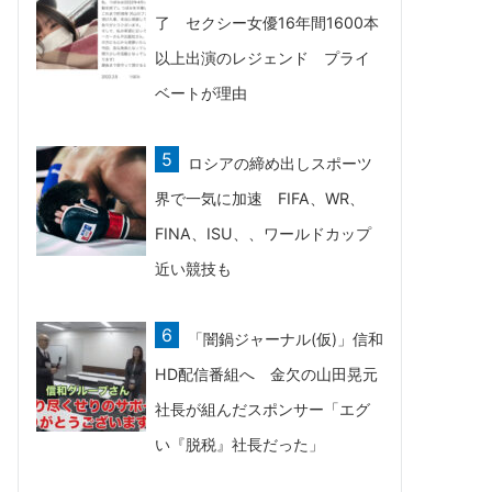
了 セクシー女優16年間1600本
以上出演のレジェンド プライ
ベートが理由
ロシアの締め出しスポーツ
界で一気に加速 FIFA、WR、
FINA、ISU、、ワールドカップ
近い競技も
「闇鍋ジャーナル(仮)」信和
HD配信番組へ 金欠の山田晃元
社長が組んだスポンサー「エグ
い『脱税』社長だった」