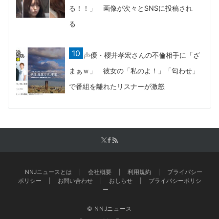
る！！」 画像が次々とSNSに投稿され
る
声優・櫻井孝宏さんの不倫相手に「ざ
まぁｗ」 彼女の「私のよ！」「匂わせ」
で番組を離れたリスナーが激怒
NNJニュースとは
会社概要
利用規約
プライバシー
ポリシー
お問い合わせ
おしらせ
プライバシーポリシ
ー
© NNJニュース