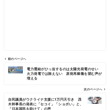
前のページへ
投
電力需給がひっ迫するのは太陽光発電のせい
稿
火力発電では賄えない 原発再稼働を望む声が
ナ
増える
ビ
ゲ
次のページへ
ー
自民議員がウクライナ支援に1万円天引き 茂
シ
木幹事長の発表に「セコイ」「ショボい」と、
ョ
「日本国民を助けて」の声