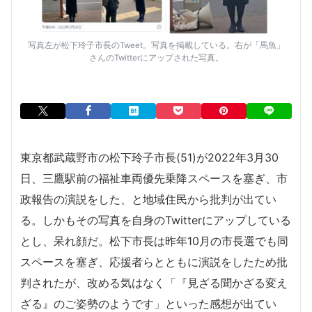
写真左が松下玲子市長のTweet。写真を掲載している。右が「馬魚」
さんのTwitterにアップされた写真。
東京都武蔵野市の松下玲子市長(51)が2022年3月30
日、三鷹駅前の福祉車両優先乗降スペースを塞ぎ、市
政報告の演説をした、と地域住民から批判が出てい
る。しかもその写真を自身のTwitterにアップしている
とし、呆れ顔だ。松下市長は昨年10月の市長選でも同
スペースを塞ぎ、応援者らとともに演説をしたため批
判されたが、改める気はなく「『見ざる聞かざる変え
ざる』のご姿勢のようです」といった感想が出てい