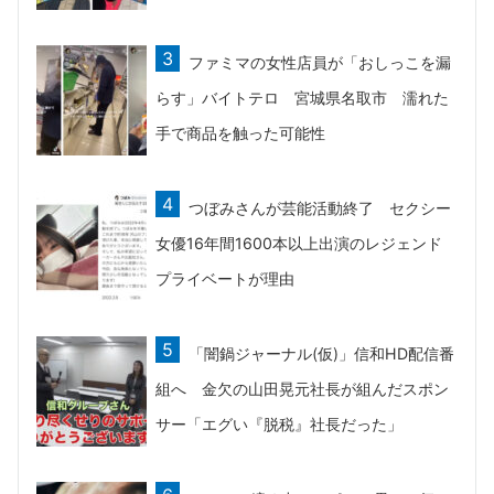
ファミマの女性店員が「おしっこを漏
らす」バイトテロ 宮城県名取市 濡れた
手で商品を触った可能性
つぼみさんが芸能活動終了 セクシー
女優16年間1600本以上出演のレジェンド
プライベートが理由
「闇鍋ジャーナル(仮)」信和HD配信番
組へ 金欠の山田晃元社長が組んだスポン
サー「エグい『脱税』社長だった」