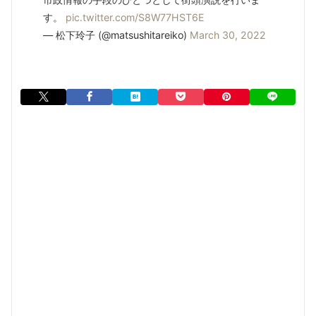
す。
pic.twitter.com/S8W77HST6E
— 松下玲子 (@matsushitareiko)
March 30, 2022