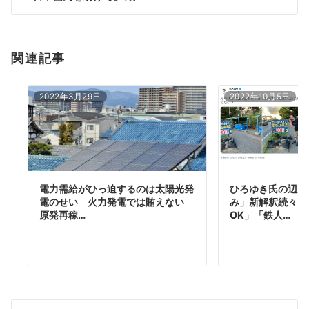
ン
関連記事
2022年3月29日
2022年10月5日
電力需給がひっ迫するのは太陽光発
ひろゆき氏の辺野
電のせい 火力発電では賄えない
み」新解釈続々 
原発再稼…
OK」「鉄人…