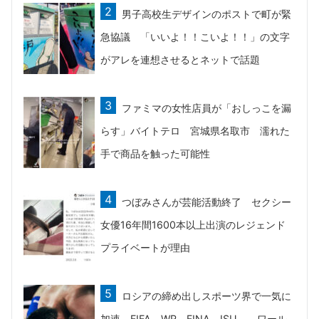
男子高校生デザインのポストで町が緊
急協議 「いいよ！！こいよ！！」の文字
がアレを連想させるとネットで話題
ファミマの女性店員が「おしっこを漏
らす」バイトテロ 宮城県名取市 濡れた
手で商品を触った可能性
つぼみさんが芸能活動終了 セクシー
女優16年間1600本以上出演のレジェンド
プライベートが理由
ロシアの締め出しスポーツ界で一気に
加速 FIFA、WR、FINA、ISU、、ワール