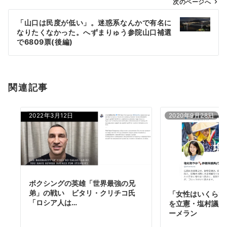
ゲ
次のページへ
ー
「山口は民度が低い」。迷惑系なんかで有名に
シ
なりたくなかった。へずまりゅう参院山口補選
ョ
で6809票(後編)
ン
関連記事
2022年3月12日
2020年9月28日
ボクシングの英雄「世界最強の兄
弟」の戦い ビタリ・クリチコ氏
「女性はいくらで
「ロシア人は…
を立憲・塩村議員
ーメラン