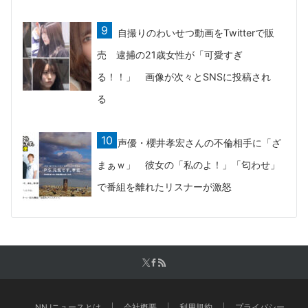
自撮りのわいせつ動画をTwitterで販
売 逮捕の21歳女性が「可愛すぎ
る！！」 画像が次々とSNSに投稿され
る
声優・櫻井孝宏さんの不倫相手に「ざ
まぁｗ」 彼女の「私のよ！」「匂わせ」
で番組を離れたリスナーが激怒
NNJニュースとは
会社概要
利用規約
プライバシー