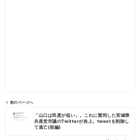
前のページへ
投
「山口は民度が低い」。これに賛同した宮城県
稿
共産党市議のTwitterが炎上。tweetを削除し
ナ
て逃亡(前編)
ビ