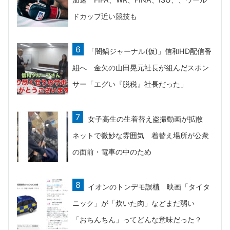
ドカップ近い競技も
「闇鍋ジャーナル(仮)」信和HD配信番
組へ 金欠の山田晃元社長が組んだスポン
サー「エグい『脱税』社長だった」
女子高生の生着替え盗撮動画が拡散
ネットで微妙な雰囲気 着替え場所が公衆
の面前・電車の中のため
イオンのトンデモ誤植 映画「タイタ
ニック」が「炊いた肉」などまだ弱い
「おちんちん」ってどんな意味だった？