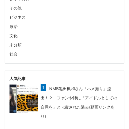
その他
ビジネス
政治
文化
未分類
社会
人気記事
NMB黒田楓和さん「ハメ撮り」流
出！？ ファンや姉に「アイドルとしての
自覚を」と叱責された過去(動画リンクあ
り)