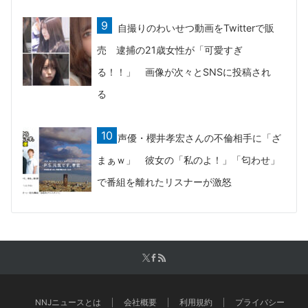
自撮りのわいせつ動画をTwitterで販
売 逮捕の21歳女性が「可愛すぎ
る！！」 画像が次々とSNSに投稿され
る
声優・櫻井孝宏さんの不倫相手に「ざ
まぁｗ」 彼女の「私のよ！」「匂わせ」
で番組を離れたリスナーが激怒
NNJニュースとは
会社概要
利用規約
プライバシー