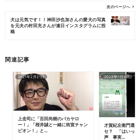
ゲ
次のページへ
ー
犬は元気です！！神田沙也加さんの愛犬の写真
シ
を元夫の村田充さんが連日インスタグラムに投
ョ
稿
ン
関連記事
2021年2月21日
2023年7月20日
上念司に「百田尚樹のバカヤロ
ー！」「桜井誠と一緒に街宣チャン
才賀紀左衛門選手
ピオン！」と…
セ？ 「はいっ！
声 事実…