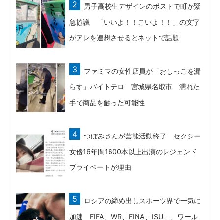
男子高校生デザインのポストで町が緊
急協議 「いいよ！！こいよ！！」の文字
がアレを連想させるとネットで話題
ファミマの女性店員が「おしっこを漏
らす」バイトテロ 宮城県名取市 濡れた
手で商品を触った可能性
つぼみさんが芸能活動終了 セクシー
女優16年間1600本以上出演のレジェンド
プライベートが理由
ロシアの締め出しスポーツ界で一気に
加速 FIFA、WR、FINA、ISU、、ワール