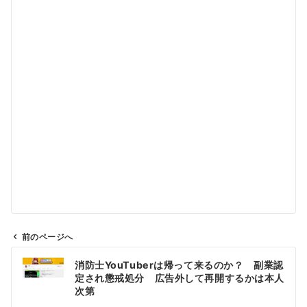
前のページへ
投
消防士YouTuberは帰って来るのか？ 副業認
稿
定され懲戒処分 広告外して再開するかは本人
ナ
次第
ビ