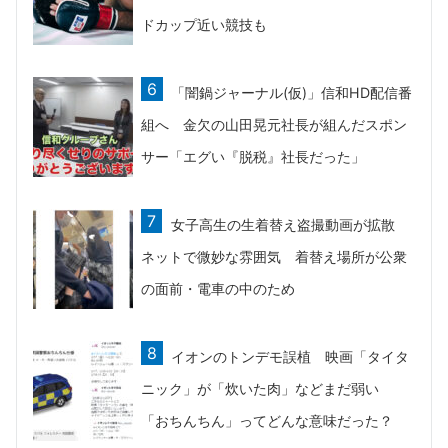
ドカップ近い競技も
「闇鍋ジャーナル(仮)」信和HD配信番
組へ 金欠の山田晃元社長が組んだスポン
サー「エグい『脱税』社長だった」
女子高生の生着替え盗撮動画が拡散
ネットで微妙な雰囲気 着替え場所が公衆
の面前・電車の中のため
イオンのトンデモ誤植 映画「タイタ
ニック」が「炊いた肉」などまだ弱い
「おちんちん」ってどんな意味だった？