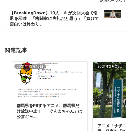
ゲ
次のページへ
ー
【BreakingDown】10人ニキが次回大会で引
シ
退を示唆 「格闘家に失礼だと思う」「負けて
ョ
面白いは終わり」
ン
関連記事
2021年12月13日
2021年2月23日
群馬県をPRするアニメ、群馬県だ
け放送中止！ 「ぐんまちゃん」は
公営ギャ…
アニメ「サザエさ