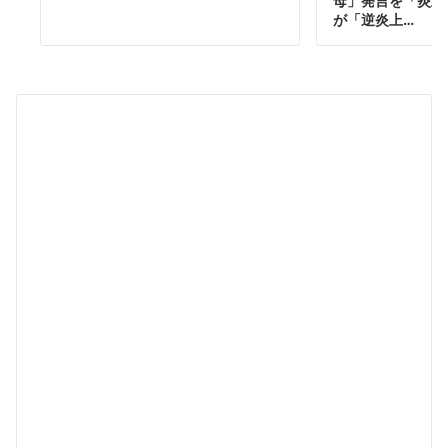
母」発言を「炎上
が「逆炎上…