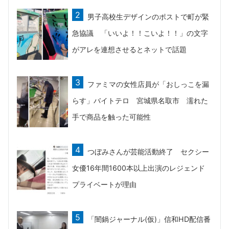
男子高校生デザインのポストで町が緊
急協議 「いいよ！！こいよ！！」の文字
がアレを連想させるとネットで話題
ファミマの女性店員が「おしっこを漏
らす」バイトテロ 宮城県名取市 濡れた
手で商品を触った可能性
つぼみさんが芸能活動終了 セクシー
女優16年間1600本以上出演のレジェンド
プライベートが理由
「闇鍋ジャーナル(仮)」信和HD配信番