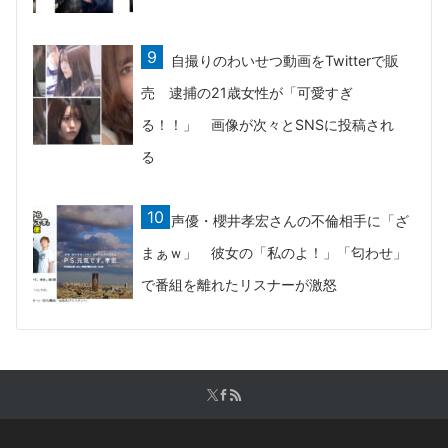
自撮りのわいせつ動画をTwitterで販
売 逮捕の21歳女性が「可愛すぎ
る！！」 画像が次々とSNSに投稿され
る
声優・櫻井孝宏さんの不倫相手に「ざ
まぁｗ」 彼女の「私のよ！」「匂わせ」
で番組を離れたリスナーが激怒