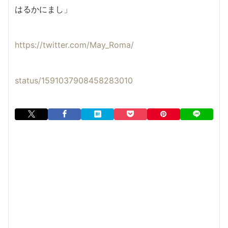
はるかにまし」
https://twitter.com/May_Roma/
status/1591037908458283010