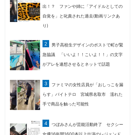
出！？ ファンや姉に「アイドルとしての
自覚を」と叱責された過去(動画リンクあ
り)
男子高校生デザインのポストで町が緊
急協議 「いいよ！！こいよ！！」の文字
がアレを連想させるとネットで話題
ファミマの女性店員が「おしっこを漏
らす」バイトテロ 宮城県名取市 濡れた
手で商品を触った可能性
つぼみさんが芸能活動終了 セクシー
女優16年間1600本以上出演のレジェンド