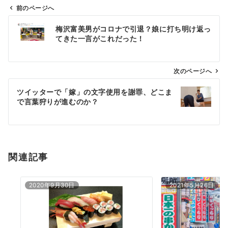
前のページへ
投
梅沢富美男がコロナで引退？娘に打ち明け返っ
稿
てきた一言がこれだった！
ナ
ビ
ゲ
次のページへ
ー
ツイッターで「嫁」の文字使用を謝罪、どこま
シ
で言葉狩りが進むのか？
ョ
ン
関連記事
2020年9月30日
2021年5月26日