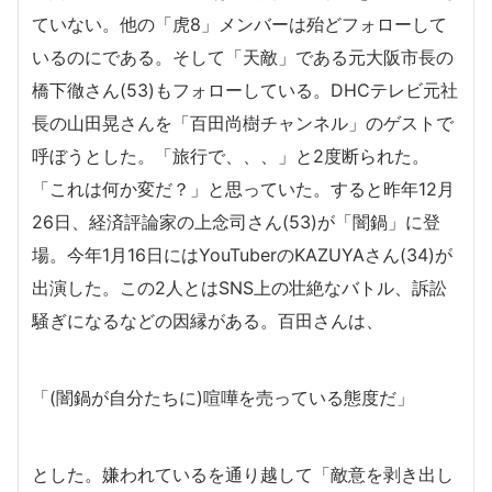
ていない。他の「虎8」メンバーは殆どフォローして
いるのにである。そして「天敵」である元大阪市長の
橋下徹さん(53)もフォローしている。DHCテレビ元社
長の山田晃さんを「百田尚樹チャンネル」のゲストで
呼ぼうとした。「旅行で、、、」と2度断られた。
「これは何か変だ？」と思っていた。すると昨年12月
26日、経済評論家の上念司さん(53)が「闇鍋」に登
場。今年1月16日にはYouTuberのKAZUYAさん(34)が
出演した。この2人とはSNS上の壮絶なバトル、訴訟
騒ぎになるなどの因縁がある。百田さんは、
「(闇鍋が自分たちに)喧嘩を売っている態度だ」
とした。嫌われているを通り越して「敵意を剥き出し