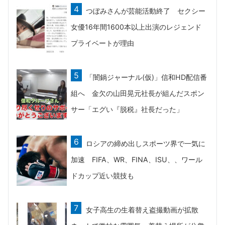
つぼみさんが芸能活動終了 セクシー
女優16年間1600本以上出演のレジェンド
プライベートが理由
「闇鍋ジャーナル(仮)」信和HD配信番
組へ 金欠の山田晃元社長が組んだスポン
サー「エグい『脱税』社長だった」
ロシアの締め出しスポーツ界で一気に
加速 FIFA、WR、FINA、ISU、、ワール
ドカップ近い競技も
女子高生の生着替え盗撮動画が拡散