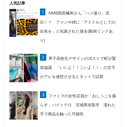
人気記事
NMB黒田楓和さん「ハメ撮り」流
出！？ ファンや姉に「アイドルとしての
自覚を」と叱責された過去(動画リンクあ
り)
男子高校生デザインのポストで町が緊
急協議 「いいよ！！こいよ！！」の文字
がアレを連想させるとネットで話題
ファミマの女性店員が「おしっこを漏
らす」バイトテロ 宮城県名取市 濡れた
手で商品を触った可能性