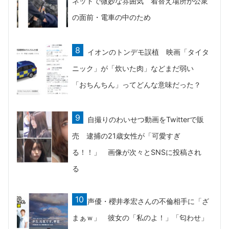
ネットで微妙な雰囲気 着替え場所が公衆
の面前・電車の中のため
イオンのトンデモ誤植 映画「タイタ
ニック」が「炊いた肉」などまだ弱い
「おちんちん」ってどんな意味だった？
自撮りのわいせつ動画をTwitterで販
売 逮捕の21歳女性が「可愛すぎ
る！！」 画像が次々とSNSに投稿され
る
声優・櫻井孝宏さんの不倫相手に「ざ
まぁｗ」 彼女の「私のよ！」「匂わせ」