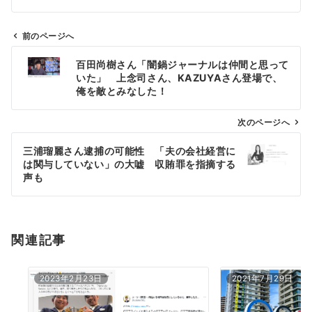
前のページへ
投
百田尚樹さん「闇鍋ジャーナルは仲間と思って
稿
いた」 上念司さん、KAZUYAさん登場で、
ナ
俺を敵とみなした！
ビ
ゲ
次のページへ
ー
三浦瑠麗さん逮捕の可能性 「夫の会社経営に
シ
は関与していない」の大嘘 収賄罪を指摘する
ョ
声も
ン
関連記事
2023年2月23日
2021年7月29日