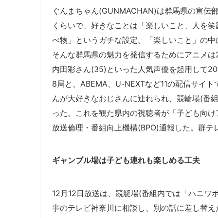
ぐんまちゃん(GUNMACHAN)は群馬県の宣
くらいで、好きなことは「楽しいこと、人を笑
べ物」というガチな設定。「楽しいこと」の中
そんな群馬県の魅力を発信するために
アニメは
内田彩さん(35)といった人気声優を起用して2
8局と、ABEMA、U-NEXTなど11の配信サ
んが大好きなおじさんに連れられ、競輪場(番
った。これを観た県内の視聴者が「子ども向け
放送倫理・番組向上機構(BPO)通報した。群
ギャンブル場は子ども連れも楽しめる工夫
12月12日放送は、競艇場(番組内では「ハニ
事のテレビ神奈川に相談し、別の話に差し替え