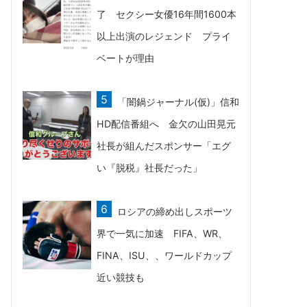
了 セクシー女優16年間1600本
以上出演のレジェンド プライ
ベートが理由
「闇鍋ジャーナル(仮)」信和
HD配信番組へ 金欠の山田晃元
社長が組んだスポンサー「エグ
い『脱税』社長だった」
ロシアの締め出しスポーツ
界で一気に加速 FIFA、WR、
FINA、ISU、、ワールドカップ
近い競技も