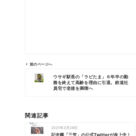
前のページへ
投
ウサギ駅長の「ラビたま」６年半の勤
稿
務を終えて高齢を理由に引退。鉄道社
ナ
員宅で老後を満喫へ
ビ
ゲ
ー
関連記事
シ
ョ
2021年3月29日
ン
記念艦「三笠」の公式Twitterが炎上中！