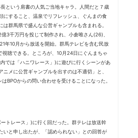
伝部長という肩書の人気ご当地キャラ。人間だと７歳
顔にすること、温泉でリフレッシュ、ぐんまの食
には群馬県で盛んな公営ギャンブルも含まれる。
2億3千万円を投じて制作され、小倉唯さん(26)、
021年10月から放送を開始。群馬テレビを含む民放
イトで視聴できる。ところが、10月24日にぐんまちゃ
組内では「ハニワレース」)に遊びに行くシーンがあ
アニメに公営ギャンブルを出すのは不適切」と、
テレはBPOからの問い合わせを受けることになった。
ワボートレース」)に行く回だった。群テレは放送幹
たいと申し出たが、「認められない」との回答が