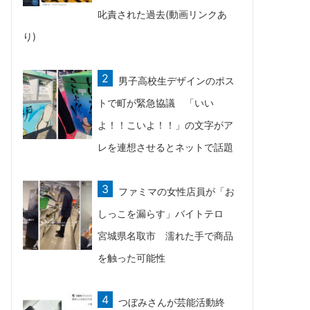
叱責された過去(動画リンクあ
り)
男子高校生デザインのポス
トで町が緊急協議 「いい
よ！！こいよ！！」の文字がア
レを連想させるとネットで話題
ファミマの女性店員が「お
しっこを漏らす」バイトテロ
宮城県名取市 濡れた手で商品
を触った可能性
つぼみさんが芸能活動終