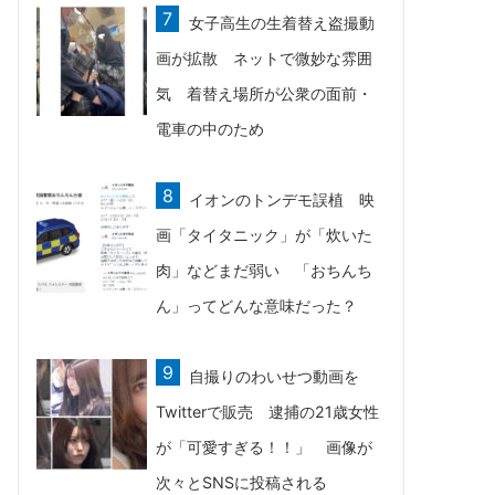
女子高生の生着替え盗撮動
画が拡散 ネットで微妙な雰囲
気 着替え場所が公衆の面前・
電車の中のため
イオンのトンデモ誤植 映
画「タイタニック」が「炊いた
肉」などまだ弱い 「おちんち
ん」ってどんな意味だった？
自撮りのわいせつ動画を
Twitterで販売 逮捕の21歳女性
が「可愛すぎる！！」 画像が
次々とSNSに投稿される