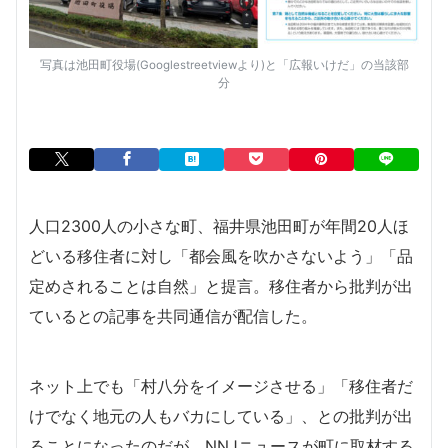
写真は池田町役場(Googlestreetviewより)と「広報いけだ」の当該部
分
人口2300人の小さな町、福井県池田町が年間20人ほ
どいる移住者に対し「都会風を吹かさないよう」「品
定めされることは自然」と提言。移住者から批判が出
ているとの記事を共同通信が配信した。
ネット上でも「村八分をイメージさせる」「移住者だ
けでなく地元の人もバカにしている」、との批判が出
ることになったのだが、NNJニュースが町に取材する