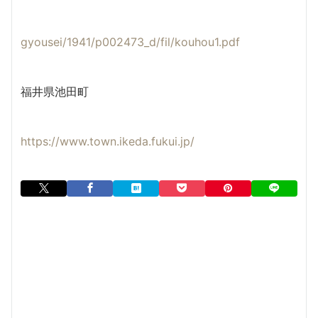
gyousei/1941/p002473_d/fil/kouhou1.pdf
福井県池田町
https://www.town.ikeda.fukui.jp/