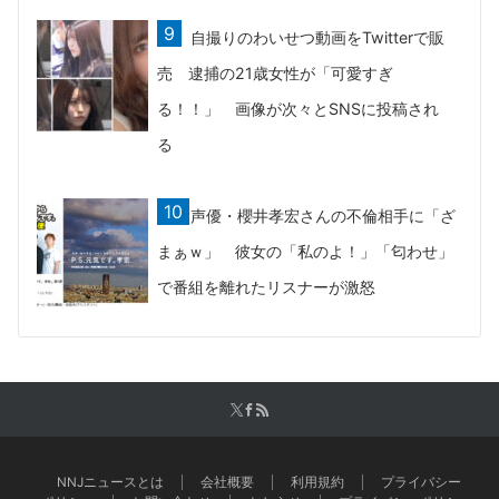
自撮りのわいせつ動画をTwitterで販
売 逮捕の21歳女性が「可愛すぎ
る！！」 画像が次々とSNSに投稿され
る
声優・櫻井孝宏さんの不倫相手に「ざ
まぁｗ」 彼女の「私のよ！」「匂わせ」
で番組を離れたリスナーが激怒
NNJニュースとは
会社概要
利用規約
プライバシー