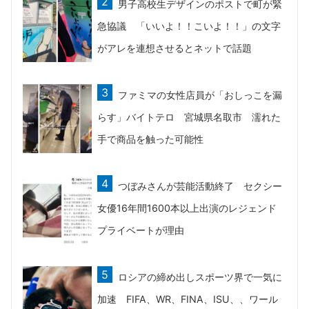
男子高校生デザインのポストで町が緊
急協議 「いいよ！！こいよ！！」の文字
がアレを連想させるとネットで話題
ファミマの女性店員が「おしっこを漏
らす」バイトテロ 宮城県名取市 濡れた
手で商品を触った可能性
つぼみさんが芸能活動終了 セクシー
女優16年間1600本以上出演のレジェンド
プライベートが理由
ロシアの締め出しスポーツ界で一気に
加速 FIFA、WR、FINA、ISU、、ワール