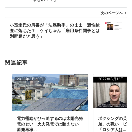
ビ
ゲ
次のページへ
ー
小室圭氏の肩書が「法務助手」のまま 適性検
シ
査に落ちた？ ケイちゃん「雇用条件闘争とは
ョ
別問題だと思う」
ン
関連記事
2022年3月29日
2022年3月12日
電力需給がひっ迫するのは太陽光発
ボクシングの英雄
電のせい 火力発電では賄えない
弟」の戦い ビタ
原発再稼…
「ロシア人は…