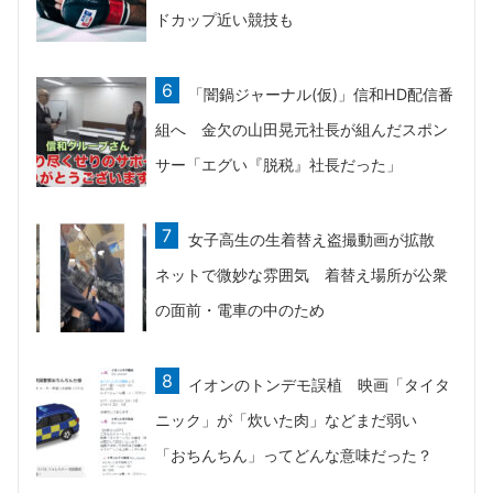
ドカップ近い競技も
「闇鍋ジャーナル(仮)」信和HD配信番
組へ 金欠の山田晃元社長が組んだスポン
サー「エグい『脱税』社長だった」
女子高生の生着替え盗撮動画が拡散
ネットで微妙な雰囲気 着替え場所が公衆
の面前・電車の中のため
イオンのトンデモ誤植 映画「タイタ
ニック」が「炊いた肉」などまだ弱い
「おちんちん」ってどんな意味だった？