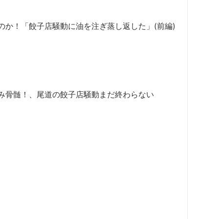
のか！「餃子店騒動に油を注ぎ蒸し返した」(前編)
み骨髄！、尾道の餃子店騒動まだ終わらない