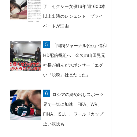
了 セクシー女優16年間1600本
以上出演のレジェンド プライ
ベートが理由
「闇鍋ジャーナル(仮)」信和
HD配信番組へ 金欠の山田晃元
社長が組んだスポンサー「エグ
い『脱税』社長だった」
ロシアの締め出しスポーツ
界で一気に加速 FIFA、WR、
FINA、ISU、、ワールドカップ
近い競技も