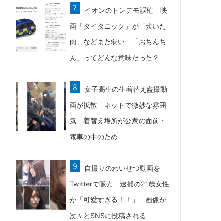
イオンのトンデモ誤植 映
画「タイタニック」が「炊いた
肉」などまだ弱い 「おちんち
ん」ってどんな意味だった？
女子高生の生着替え盗撮動
画が拡散 ネットで微妙な雰囲
気 着替え場所が公衆の面前・
電車の中のため
自撮りのわいせつ動画を
Twitterで販売 逮捕の21歳女性
が「可愛すぎる！！」 画像が
次々とSNSに投稿される