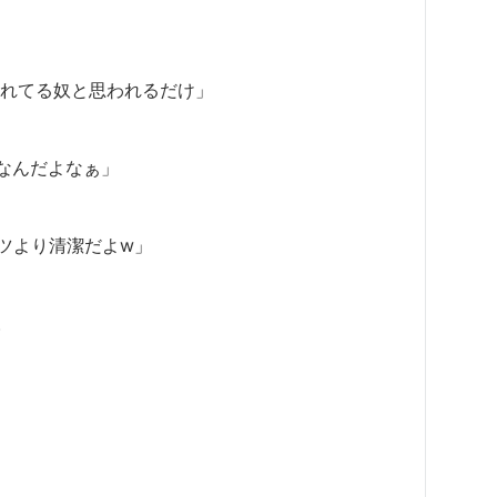
カれてる奴と思われるだけ」
なんだよなぁ」
ツより清潔だよw」
。