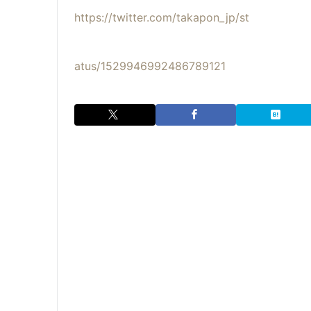
https://twitter.com/takapon_jp/st
atus/1529946992486789121