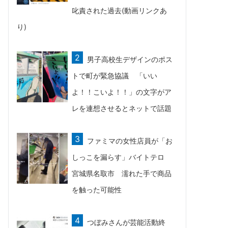
叱責された過去(動画リンクあ
り)
男子高校生デザインのポス
トで町が緊急協議 「いい
よ！！こいよ！！」の文字がア
レを連想させるとネットで話題
ファミマの女性店員が「お
しっこを漏らす」バイトテロ
宮城県名取市 濡れた手で商品
を触った可能性
つぼみさんが芸能活動終