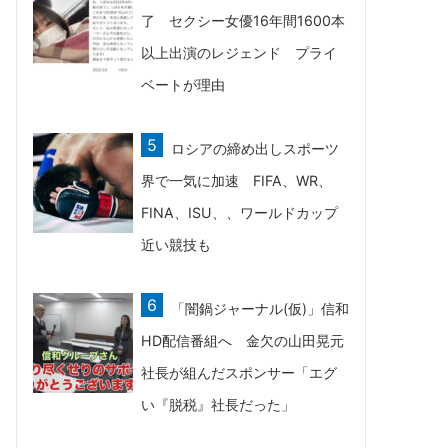
了 セクシー女優16年間1600本
以上出演のレジェンド プライ
ベートが理由
ロシアの締め出しスポーツ
界で一気に加速 FIFA、WR、
FINA、ISU、、ワールドカップ
近い競技も
「闇鍋ジャーナル(仮)」信和
HD配信番組へ 金欠の山田晃元
社長が組んだスポンサー「エグ
い『脱税』社長だった」