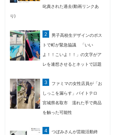
叱責された過去(動画リンクあ
り)
男子高校生デザインのポス
トで町が緊急協議 「いい
よ！！こいよ！！」の文字がア
レを連想させるとネットで話題
ファミマの女性店員が「お
しっこを漏らす」バイトテロ
宮城県名取市 濡れた手で商品
を触った可能性
つぼみさんが芸能活動終