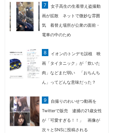
女子高生の生着替え盗撮動
画が拡散 ネットで微妙な雰囲
気 着替え場所が公衆の面前・
電車の中のため
イオンのトンデモ誤植 映
画「タイタニック」が「炊いた
肉」などまだ弱い 「おちんち
ん」ってどんな意味だった？
自撮りのわいせつ動画を
Twitterで販売 逮捕の21歳女性
が「可愛すぎる！！」 画像が
次々とSNSに投稿される