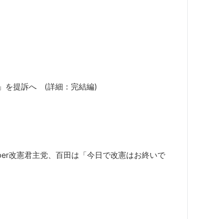
」を提訴へ (詳細：完結編)
ber改憲君主党、百田は「今日で改憲はお終いで