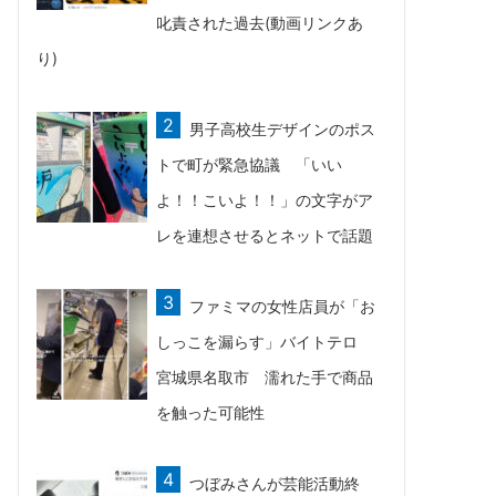
叱責された過去(動画リンクあ
り)
男子高校生デザインのポス
トで町が緊急協議 「いい
よ！！こいよ！！」の文字がア
レを連想させるとネットで話題
ファミマの女性店員が「お
しっこを漏らす」バイトテロ
宮城県名取市 濡れた手で商品
を触った可能性
つぼみさんが芸能活動終