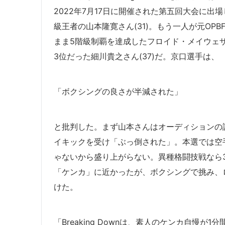
2022年7月17日に開催された第五回大会に出
級王者の山本隆寛さん(31)。もう一人が元OP
まま5階級制覇を達成したフロイド・メイウェザ
3位だった細川貴之さん(37)だ。京口選手は、
「ボクシングの良さが半減された」
と批判した。まず山本さんはオーディションの
イキックを受け「ぶっ倒された」。本選では空
ゃないから盛り上がらない。異種格闘技戦なら
「ケンカ」に近かったが、ボクシングで挑み、
けた。
「Breaking Downは、素人のケンカ自慢