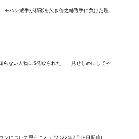
ん出ず モハン選手が精彩を欠き啓之輔選手に負けた理
知らない人物に5発殴られた 「見せしめにしてや
゙ウンについて思うこと」(2022年7月19日配信)