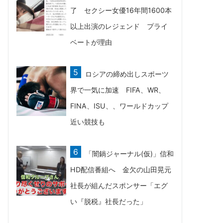
了 セクシー女優16年間1600本
以上出演のレジェンド プライ
ベートが理由
ロシアの締め出しスポーツ
界で一気に加速 FIFA、WR、
FINA、ISU、、ワールドカップ
近い競技も
「闇鍋ジャーナル(仮)」信和
HD配信番組へ 金欠の山田晃元
社長が組んだスポンサー「エグ
い『脱税』社長だった」