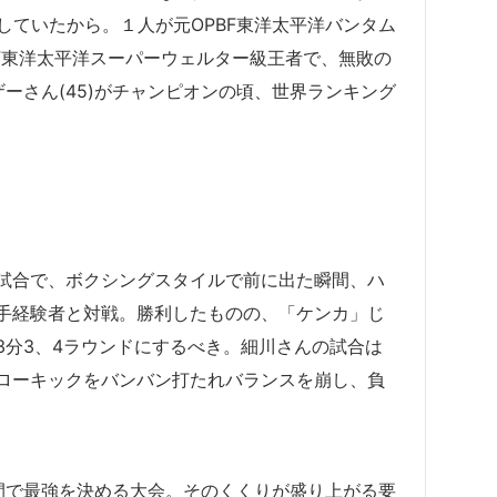
場していたから。１人が元OPBF東洋太平洋バンタム
BF東洋太平洋スーパーウェルター級王者で、無敗の
ーさん(45)がチャンピオンの頃、世界ランキング
試合で、ボクシングスタイルで前に出た瞬間、ハ
手経験者と対戦。勝利したものの、「ケンカ」じ
3分3、4ラウンドにするべき。細川さんの試合は
ローキックをバンバン打たれバランスを崩し、負
が1分間で最強を決める大会。そのくくりが盛り上がる要