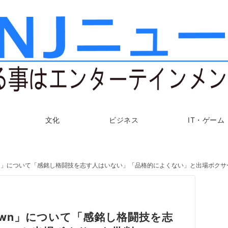
文化
ビジネス
IT・ゲーム
 Down」について「感銘し格闘技を志す人はいない」「品格的によくない」と出場ボク
Down」について「感銘し格闘技を志