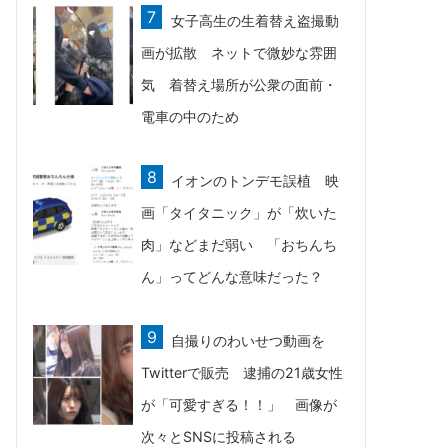
女子高生の生着替え盗撮動
画が拡散 ネットで微妙な雰囲
気 着替え場所が公衆の面前・
電車の中のため
イオンのトンデモ誤植 映
画「タイタニック」が「炊いた
肉」などまだ弱い 「おちんち
ん」ってどんな意味だった？
自撮りのわいせつ動画を
Twitterで販売 逮捕の21歳女性
が「可愛すぎる！！」 画像が
次々とSNSに投稿される