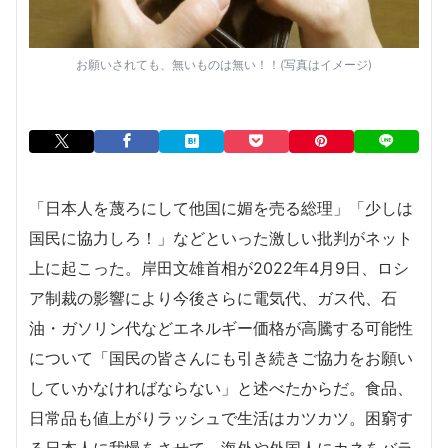
お願いされても、無いものは無い！！(写真はイメージ)
「日本人を蔑ろにして他国に媚を売る総理」「少しは
国民に協力しろ！」などといった激しい批判がネット
上に起こった。岸田文雄首相が2022年4月9日、ロシ
ア制裁の影響により今後さらに電気代、ガス代、石
油・ガソリン代などエネルギー価格が高騰する可能性
について「国民の皆さんにも引き続きご協力をお願い
していかなければならない」と述べたからだ。食品、
日常品も値上がりラッシュで生活はカツカツ。困窮す
る日本人に我慢をさせて、海外や外国人にカネをバラ