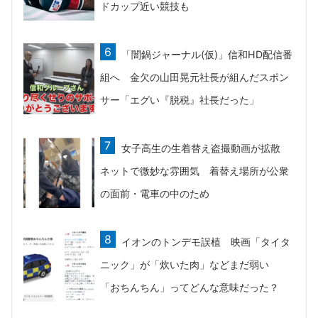
ドカップ近い競技も
「闇鍋ジャーナル(仮)」信和HD配信番
組へ 金欠の山田晃元社長が組んだスポン
サー「エグい『脱税』社長だった」
女子高生の生着替え盗撮動画が拡散
ネットで微妙な雰囲気 着替え場所が公衆
の面前・電車の中のため
イオンのトンデモ誤植 映画「タイタ
ニック」が「炊いた肉」などまだ弱い
「おちんちん」ってどんな意味だった？