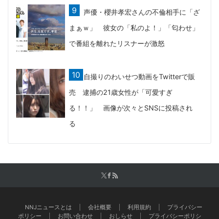
声優・櫻井孝宏さんの不倫相手に「ざ
まぁｗ」 彼女の「私のよ！」「匂わせ」
で番組を離れたリスナーが激怒
自撮りのわいせつ動画をTwitterで販
売 逮捕の21歳女性が「可愛すぎ
る！！」 画像が次々とSNSに投稿され
る
NNJニュースとは
会社概要
利用規約
プライバシー
ポリシー
お問い合わせ
おしらせ
プライバシーポリシ