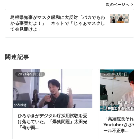
ゲ
次のページへ
ー
島根県知事がマスク緩和に大反対「バカでもわ
シ
かる事実だよ！」 ネットで「じゃぁマスクし
ョ
て会見開けよ」
ン
関連記事
2021年9月5日
2021年3月1日
ひろゆきがデジタル庁採用試験を受
「高須院長それは
け落ちていた。「爆笑問題」太田光
Youtuberさ
「俺が面…
ール不正事…