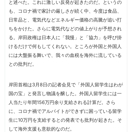
と述べた。これに激しい反発が起きたのだ。というの
も、コロナ禍で家計の厳しさが続く中、今度は食品、
日常品と、電気代などエネルギー価格の高騰が追い打
ちをかけた。さらに電気代などの値上がりが予想され
る。岸田政権は日本人に「我慢」と「協力」を呼び掛
けるだけで何もしてくれない。ところが外国と外国人
には大盤振る舞いで、我々の血税を海外に流している
との批判だ。
岸田首相は3月8日の記者会見で「外国人留学生はわが
国の宝」と発言し物議を醸した。外国人留学生には一
人当たり年間156万円余り支給される計算だ。さら
に、コロナ禍でアルバイトができずに困っている留学
生に10万円を支給するとの発表でも批判が起きた。そ
して海外支援も意欲的なのだ。