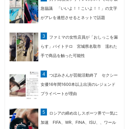
急協議 「いいよ！！こいよ！！」の文字
がアレを連想させるとネットで話題
ファミマの女性店員が「おしっこを漏
らす」バイトテロ 宮城県名取市 濡れた
手で商品を触った可能性
つぼみさんが芸能活動終了 セクシー
女優16年間1600本以上出演のレジェンド
プライベートが理由
ロシアの締め出しスポーツ界で一気に
加速 FIFA、WR、FINA、ISU、、ワール