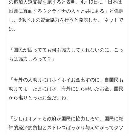
の追加人道支援を施すると表明。4月10日に「日本は
困難に直面するウクライナの人々と共にある」と強調
し、3億ドルの資金協力を行うと発表した。
ネットで
は、
「国民が困ってても何も協力してくれないのに、こっ
ちは協力しろって？」
「海外の人助けにはホイホイお金出すのに。自国民も
助けてよ、たまにはさ。海外にばら蒔いたお金、国民
から毟りとったお金だよね」
「少しはオメェら政府が国民に協力しろや。国民に精
神的経済的負担とストレスばっかり与えやがってクソ