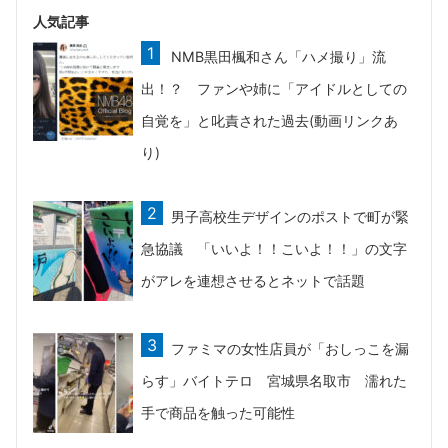
人気記事
NMB黒田楓和さん「ハメ撮り」流
出！？ ファンや姉に「アイドルとしての
自覚を」と叱責された過去(動画リンクあ
り)
男子高校生デザインのポストで町が緊
急協議 「いいよ！！こいよ！！」の文字
がアレを連想させるとネットで話題
ファミマの女性店員が「おしっこを漏
らす」バイトテロ 宮城県名取市 濡れた
手で商品を触った可能性