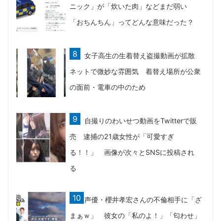
ニック」が「炊いた肉」などまだ弱い
「おちんちん」ってどんな意味だった？
女子高生の生着替え盗撮動画が拡散
ネットで微妙な雰囲気 着替え場所が公衆
の面前・電車の中のため
自撮りのわいせつ動画をTwitterで販
売 逮捕の21歳女性が「可愛すぎ
る！！」 画像が次々とSNSに投稿され
る
声優・櫻井孝宏さんの不倫相手に「ざ
まぁｗ」 彼女の「私のよ！」「匂わせ」