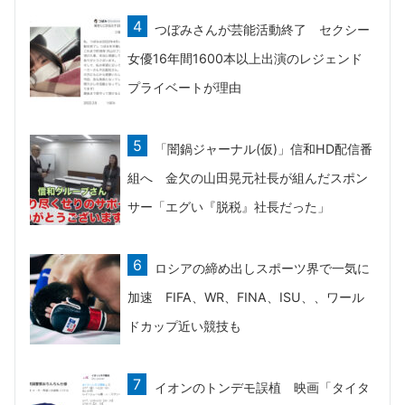
つぼみさんが芸能活動終了 セクシー
女優16年間1600本以上出演のレジェンド
プライベートが理由
「闇鍋ジャーナル(仮)」信和HD配信番
組へ 金欠の山田晃元社長が組んだスポン
サー「エグい『脱税』社長だった」
ロシアの締め出しスポーツ界で一気に
加速 FIFA、WR、FINA、ISU、、ワール
ドカップ近い競技も
イオンのトンデモ誤植 映画「タイタ