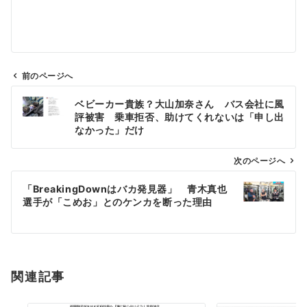
前のページへ
投
ベビーカー貴族？大山加奈さん バス会社に風
稿
評被害 乗車拒否、助けてくれないは「申し出
ナ
なかった」だけ
ビ
ゲ
次のページへ
ー
「BreakingDownはバカ発見器」 青木真也
シ
選手が「こめお」とのケンカを断った理由
ョ
ン
関連記事